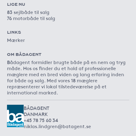
LIGE NU
83 sejlbåde til salg
76 motorbåde til salg
LINKS
Mærker
OM BÅDAGENT
Bådagent formidler brugte både på en nem og tryg
måde. Hos os finder du et hold af professionelle
mæglere med en bred viden og lang erfaring inden
for både og salg. Med vores 18 mæglere
repræsenterer vi lokal tilstedeværelse på et
international marked.
BÅDAGENT
DANMARK
+45 78 75 60 34
niklas.lindgren@batagent.se