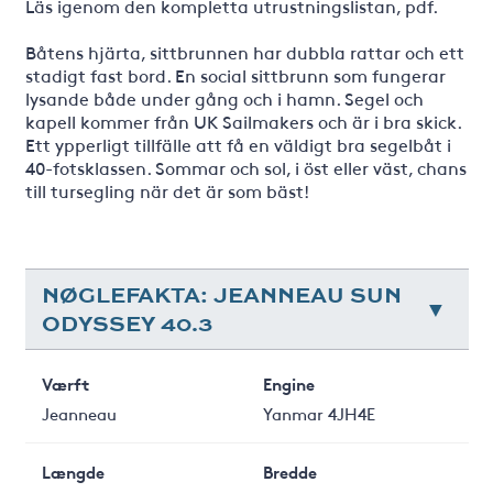
Läs igenom den kompletta utrustningslistan, pdf.
Båtens hjärta, sittbrunnen har dubbla rattar och ett
stadigt fast bord. En social sittbrunn som fungerar
lysande både under gång och i hamn. Segel och
kapell kommer från UK Sailmakers och är i bra skick.
Ett ypperligt tillfälle att få en väldigt bra segelbåt i
40-fotsklassen. Sommar och sol, i öst eller väst, chans
till tursegling när det är som bäst!
NØGLEFAKTA: JEANNEAU SUN
ODYSSEY 40.3
Værft
Engine
Jeanneau
Yanmar 4JH4E
Længde
Bredde