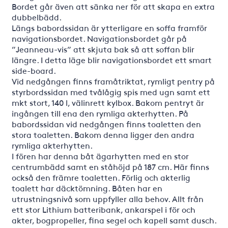
Bordet går även att sänka ner för att skapa en extra
dubbelbädd.
Längs babordssidan är ytterligare en soffa framför
navigationsbordet. Navigationsbordet går på
”Jeanneau-vis” att skjuta bak så att soffan blir
längre. I detta läge blir navigationsbordet ett smart
side-board.
Vid nedgången finns framåtriktat, rymligt pentry på
styrbordssidan med tvålågig spis med ugn samt ett
mkt stort, 140 l, välinrett kylbox. Bakom pentryt är
ingången till ena den rymliga akterhytten. På
babordssidan vid nedgången finns toaletten den
stora toaletten. Bakom denna ligger den andra
rymliga akterhytten.
I fören har denna båt ägarhytten med en stor
centrumbädd samt en ståhöjd på 187 cm. Här finns
också den främre toaletten. Förlig och akterlig
toalett har däcktömning. Båten har en
utrustningsnivå som uppfyller alla behov. Allt från
ett stor Lithium batteribank, ankarspel i för och
akter, bogpropeller, fina segel och kapell samt dusch.