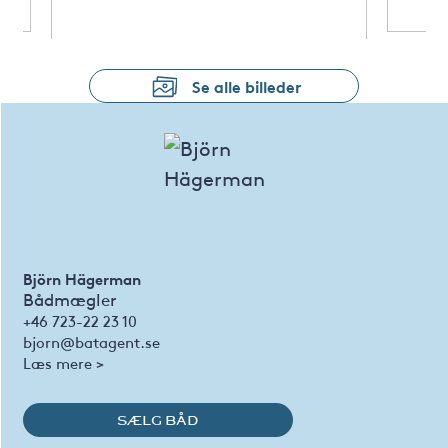
Se alle billeder
Björn Hägerman
Bådmægler
+46 723-22 23 10
bjorn@batagent.se
Læs mere >
SÆLG BÅD