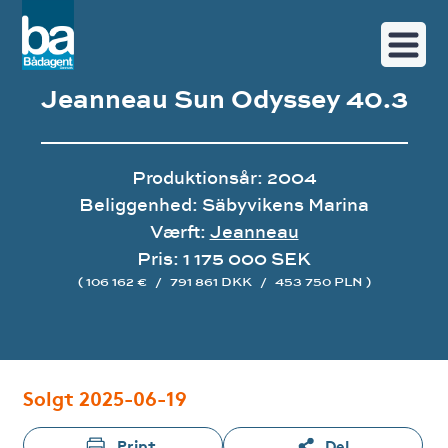
Jeanneau Sun Odyssey 40.3
Produktionsår: 2004
Beliggenhed: Säbyvikens Marina
Værft:
Jeanneau
Pris: 1 175 000 SEK
( 106 162 €
/
791 861 DKK
/
453 750 PLN )
Image gallery
Solgt 2025-06-19
Print
Del