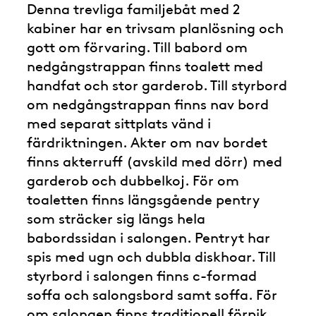
Denna trevliga familjebåt med 2
kabiner har en trivsam planlösning och
gott om förvaring. Till babord om
nedgångstrappan finns toalett med
handfat och stor garderob. Till styrbord
om nedgångstrappan finns nav bord
med separat sittplats vänd i
färdriktningen. Akter om nav bordet
finns akterruff (avskild med dörr) med
garderob och dubbelkoj. För om
toaletten finns längsgående pentry
som sträcker sig längs hela
babordssidan i salongen. Pentryt har
spis med ugn och dubbla diskhoar. Till
styrbord i salongen finns c-formad
soffa och salongsbord samt soffa. För
om salongen finns traditionell förpik