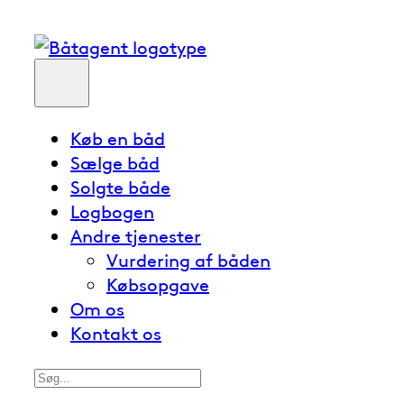
Køb en båd
Sælge båd
Solgte både
Logbogen
Andre tjenester
Vurdering af båden
Købsopgave
Om os
Kontakt os