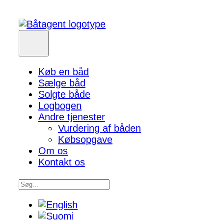
Køb en båd
Sælge båd
Solgte både
Logbogen
Andre tjenester
Vurdering af båden
Købsopgave
Om os
Kontakt os