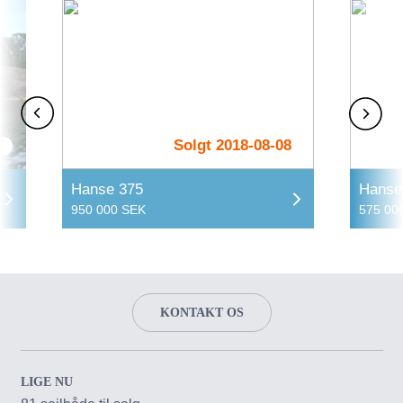
7
Solgt 2018-08-08
Hanse 375
Hanse
950 000 SEK
575 00
KONTAKT OS
LIGE NU