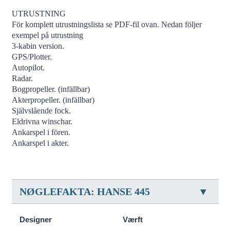
UTRUSTNING
För komplett utrustningslista se PDF-fil ovan. Nedan följer
exempel på utrustning
3-kabin version.
GPS/Plotter.
Autopilot.
Radar.
Bogpropeller. (infällbar)
Akterpropeller. (infällbar)
Självslående fock.
Eldrivna winschar.
Ankarspel i fören.
Ankarspel i akter.
NØGLEFAKTA: HANSE 445
Designer
Værft