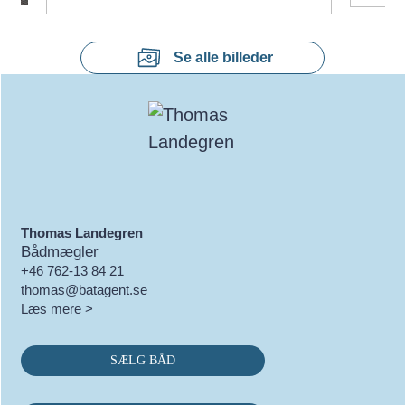
Se alle billeder
Thomas Landegren
Bådmægler
+46 762-13 84 21
thomas@batagent.se
Læs mere >
SÆLG BÅD