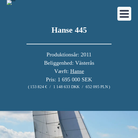
Hanse 445
Produktionsår: 2011
Beliggenhed: Västerås
Værft:
Hanse
Pris: 1 695 000 SEK
( 153 824 €
/
1 148 633 DKK
/
652 095 PLN )