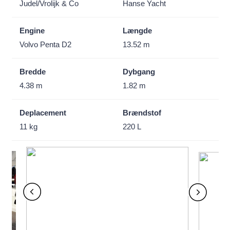
Judel/Vrolijk & Co
Hanse Yacht
Engine
Længde
Volvo Penta D2
13.52 m
Bredde
Dybgang
4.38 m
1.82 m
Deplacement
Brændstof
11 kg
220 L