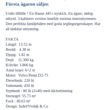
Första ägaren säljer.
Unikt tillfälle ! En Hanse 445 i nyskick. En ägare, aldrig
uthyrd. 3-kabiners version innebär enorma innerutrymmen.
Den perfekta familjebåten med goda seglingsegenskaper. Har
all tänkbar utrustning.
FAKTA
Längd: 13.52 m
Bredd: 4.38 m
Djupg: 1.82 m
Depl: 11.300 kg
Kölvikt: 3.800 kg
Antal kojer: 6+2 st
Motor: Volvo Penta D2-75
Dieseltank: 220 lit
Vattentank: 450 lit
Septitank : 80 lit (2x40) med däckstömning
Storsegel: 55.73 m²
Fock : 40.63 m²
Design: Judel/Vrolijk & Co