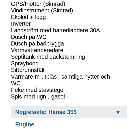
GPS/Plotter (Simrad)
Vindinstrument (Simrad)
Ekolod + logg
Inverter
Landström med batteriladdare 30A
Dusch på WC
Dusch på badbrygga
Varmvattenberedare
Septitank med däckstömning
Sprayhood
Sittbrunnstält
Värmare m utblås i samtliga hytter och
WC
Peke med stävstege
Spis med ugn , gasol
Nøglefakta: Hanse 355
Engine