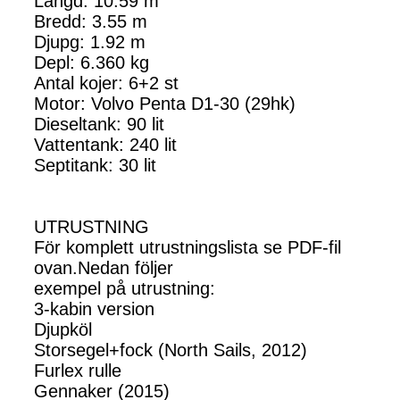
Längd: 10.59 m
Bredd: 3.55 m
Djupg: 1.92 m
Depl: 6.360 kg
Antal kojer: 6+2 st
Motor: Volvo Penta D1-30 (29hk)
Dieseltank: 90 lit
Vattentank: 240 lit
Septitank: 30 lit
UTRUSTNING
För komplett utrustningslista se PDF-fil
ovan.Nedan följer
exempel på utrustning:
3-kabin version
Djupköl
Storsegel+fock (North Sails, 2012)
Furlex rulle
Gennaker (2015)