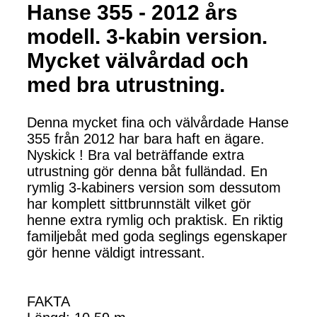
Hanse 355 - 2012 års
modell. 3-kabin version.
Mycket välvårdad och
med bra utrustning.
Denna mycket fina och välvårdade Hanse
355 från 2012 har bara haft en ägare.
Nyskick ! Bra val beträffande extra
utrustning gör denna båt fulländad. En
rymlig 3-kabiners version som dessutom
har komplett sittbrunnstält vilket gör
henne extra rymlig och praktisk. En riktig
familjebåt med goda seglings egenskaper
gör henne väldigt intressant.
FAKTA