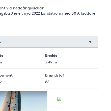
ent vid nedgångsluckan
ingsbatterier, nya 2022 Landström med 30 A laddare
5
de
Bredde
 m
3.49 m
cement
Brændstof
kg
88 L