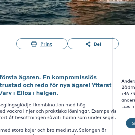
Print
Del
v första ägaren. En kompromisslös
Ander
trustad och redo för nya ägare! Ytterst
Bådm
arv i Ellös i helgen.
+46 73
ander
 seglingsglädje i kombination med hög
Læs m
 vackra linjer och praktiska lösningar. Exempelvis
fort åt besättningen såväl i hamn som under segel.
med stora kojer och bra med stuv. Salongen är