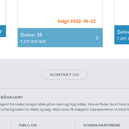
Solgt 2022-10-22
Dehl
Dehler 35
1 295
1 275 000 SEK
KONTAKT OS
 BÅDAGENT
gent formidler brugte både på en nem og tryg måde. Hos os finder du et hold 
 erfaring inden for både og salg. Med vores 18 mæglere repræsenterer vi lokal t
FØLG OS
VORES PARTNERE