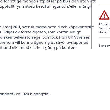
a för att ge många sittplatser på BB sidan utan att
uppfällt ryms stora besättningar och/eller många
Lån ko
ige i maj 2011, svensk moms betald och köpekontrakt
Sørg fo
s. Säljes av förste ägaren, som kontinuerligt
du opta
 exempelvis storsegel och fock från UK Syversen
lare som vill kunna ägna sig åt såväl avslappnad
Læs m
lehand eller med ett helt gäng på kanten.
tandard) ca 1020 h gångtid.