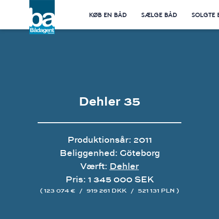
KØB EN BÅD
SÆLGE BÅD
SOLGTE 
Dehler 35
Produktionsår: 2011
Beliggenhed: Göteborg
Værft:
Dehler
Pris: 1 345 000 SEK
( 123 074 €
/
919 261 DKK
/
521 131 PLN )