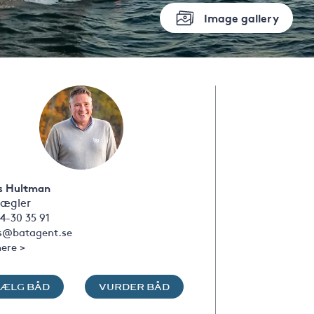
Image gallery
s Hultman
ægler
4-30 35 91
s@batagent.se
ere >
SÆLG BÅD
VURDER BÅD