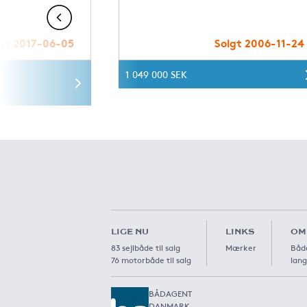
gt 2017-06-05
Solgt 2006-11-24
1 049 000 SEK
LIGE NU
LINKS
OM
83 sejlbåde til salg
Mærker
Båda
76 motorbåde til salg
lang
BÅDAGENT
DANMARK