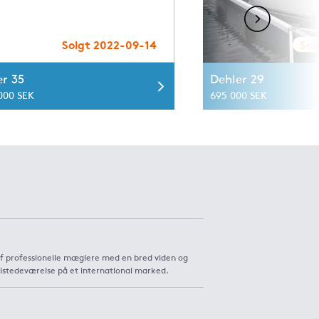
Solgt 2022-09-14
Sol
er 35
Dehler 29
 000 SEK
695 000 SEK
af professionelle mæglere med en bred viden og
ilstedeværelse på et international marked.