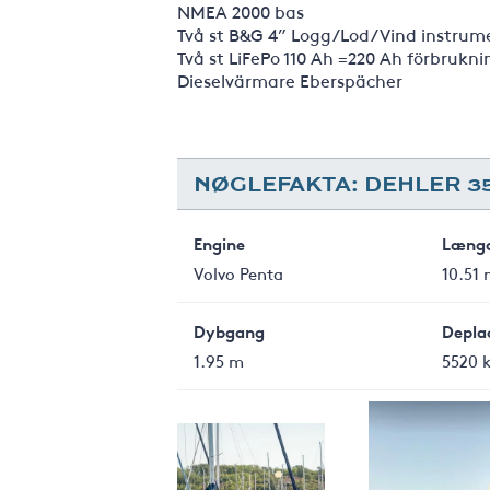
NMEA 2000 bas
Två st B&G 4” Logg/Lod/Vind instrum
Två st LiFePo 110 Ah =220 Ah förbrukn
Dieselvärmare Eberspächer
NØGLEFAKTA: DEHLER 3
Engine
Læng
Volvo Penta
10.51
Dybgang
Depla
1.95 m
5520 