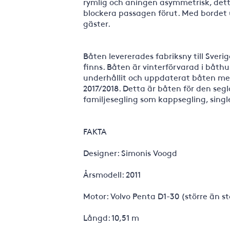
rymlig och aningen asymmetrisk, dett
blockera passagen förut. Med bordet 
gäster.
Båten levererades fabriksny till Sver
finns. Båten är vinterförvarad i båthu
underhållit och uppdaterat båten med
2017/2018. Detta är båten för den seg
familjesegling som kappsegling, sing
FAKTA
Designer: Simonis Voogd
Årsmodell: 2011
Motor: Volvo Penta D1-30 (större än s
Långd: 10,51 m