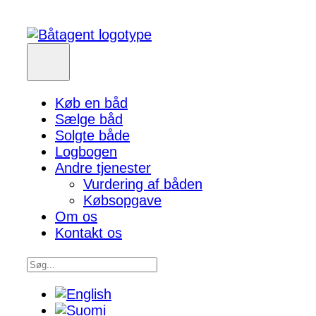
Køb en båd
Sælge båd
Solgte både
Logbogen
Andre tjenester
Vurdering af båden
Købsopgave
Om os
Kontakt os