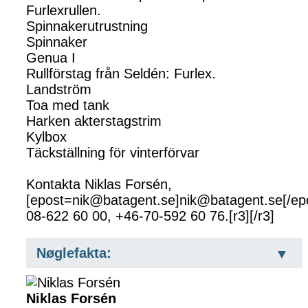
Furlexrullen.
Spinnakerutrustning
Spinnaker
Genua I
Rullförstag från Seldén: Furlex.
Landström
Toa med tank
Harken akterstagstrim
Kylbox
Täckställning för vinterförvar
Kontakta Niklas Forsén,
[epost=nik@batagent.se]nik@batagent.se[/ep
08-622 60 00, +46-70-592 60 76.[r3][/r3]
Nøglefakta:
Niklas Forsén