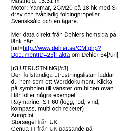
Masthöjd: 15.61 m
Motor: Yanmar, 2GM20 på 18 hk med S-
drev och tvåbladig foldingpropeller.
Svensksåld och en ägare.
Mer data direkt från Dehlers hemsida på
länk här:
[url=
http://www.dehler.se/CM.php?
DocumentID=23]Fakta
om Dehler 34[/url]
[r3]UTRUSTNING[/r3]
Den fullständiga utrustningslistan laddar
du hem som ett Worddokument. Klicka
på symbolen till vänster om bilden ovan.
Här följer några exempel:
Raymarine, ST 60 (logg, lod, vind,
kompass, multi och repeter)
Autopilot
Storsegel från UK
Genua III från UK passande på