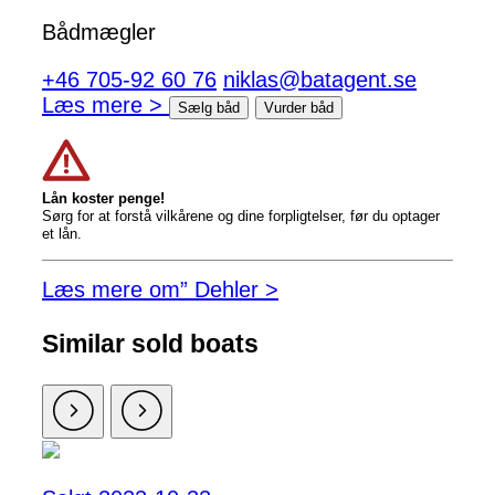
Bådmægler
+46 705-92 60 76
niklas@batagent.se
Læs mere >
Sælg båd
Vurder båd
Lån koster penge!
Sørg for at forstå vilkårene og dine forpligtelser, før du optager
et lån.
Læs mere om” Dehler >
Similar sold boats