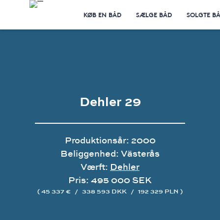
KØB EN BÅD
SÆLGE BÅD
SOLGTE B
Dehler 29
Produktionsår: 2000
Beliggenhed: Västerås
Værft:
Dehler
Pris: 495 000 SEK
( 45 337 €
/
338 593 DKK
/
192 329 PLN )