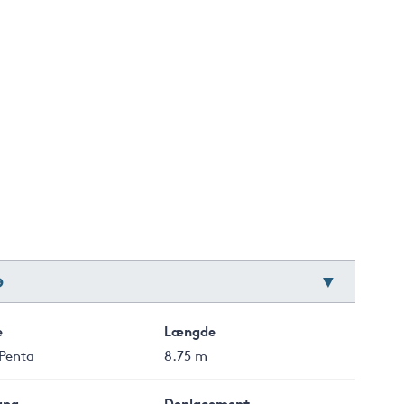
9
e
Længde
 Penta
8.75 m
ang
Deplacement