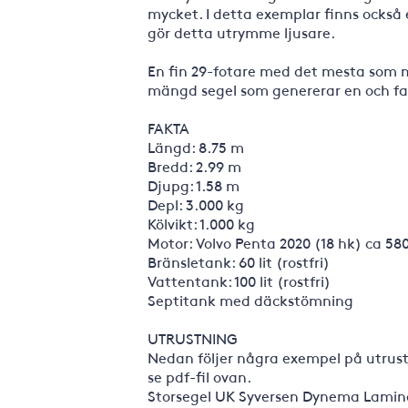
mycket. I detta exemplar finns också e
gör detta utrymme ljusare.
En fin 29-fotare med det mesta som m
mängd segel som genererar en och far
FAKTA
Längd: 8.75 m
Bredd: 2.99 m
Djupg: 1.58 m
Depl: 3.000 kg
Kölvikt: 1.000 kg
Motor: Volvo Penta 2020 (18 hk) ca 58
Bränsletank: 60 lit (rostfri)
Vattentank: 100 lit (rostfri)
Septitank med däckstömning
UTRUSTNING
Nedan följer några exempel på utrustn
se pdf-fil ovan.
Storsegel UK Syversen Dynema Lamina