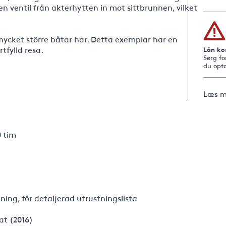
n ventil från akterhytten in mot sittbrunnen, vilket
ycket större båtar har. Detta exemplar har en
tfylld resa.
Lån ko
Sørg fo
du opta
Læs m
0 tim
ing, för detaljerad utrustningslista
t (2016)