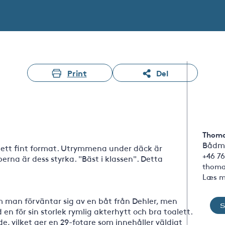
Print
Del
Thoma
Bådm
i ett fint format. Utrymmena under däck är
+46 76
rna är dess styrka. "Bäst i klassen". Detta
thoma
Læs m
m man förväntar sig av en båt från Dehler, men
n för sin storlek rymlig akterhytt och bra toalett.
e, vilket ger en 29-fotare som innehåller väldigt