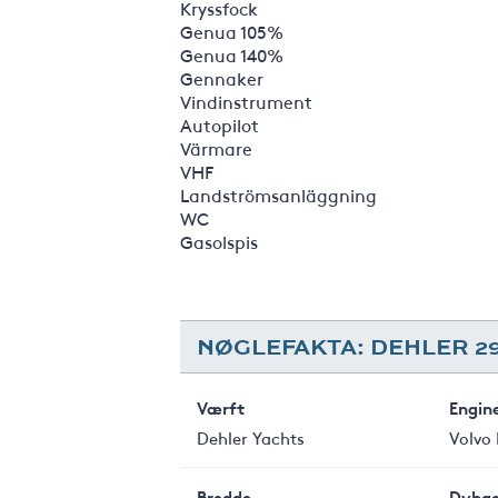
Kryssfock
Genua 105%
Genua 140%
Gennaker
Vindinstrument
Autopilot
Värmare
VHF
Landströmsanläggning
WC
Gasolspis
NØGLEFAKTA: DEHLER 2
Værft
Engin
Dehler Yachts
Volvo
Bredde
Dybg