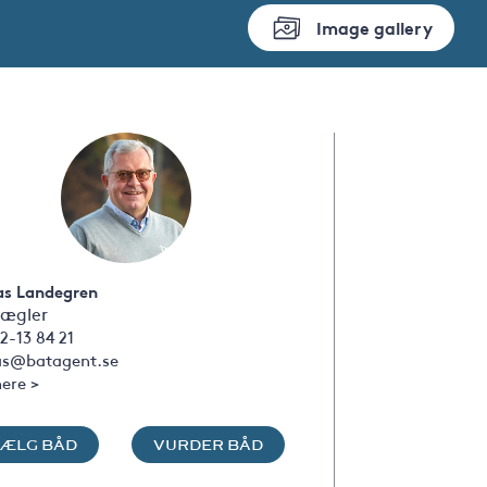
Image gallery
s Landegren
ægler
2-13 84 21
s@batagent.se
ere >
SÆLG BÅD
VURDER BÅD