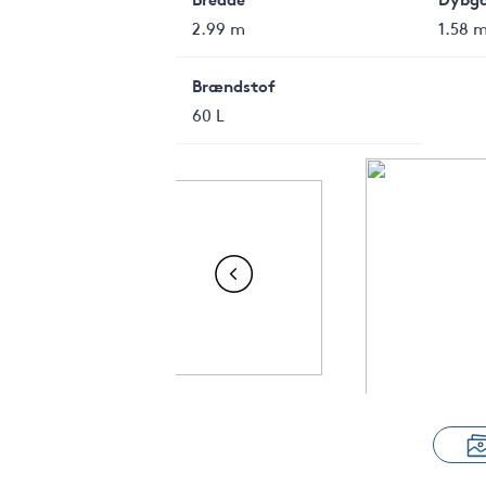
2.99 m
1.58 
Brændstof
60 L