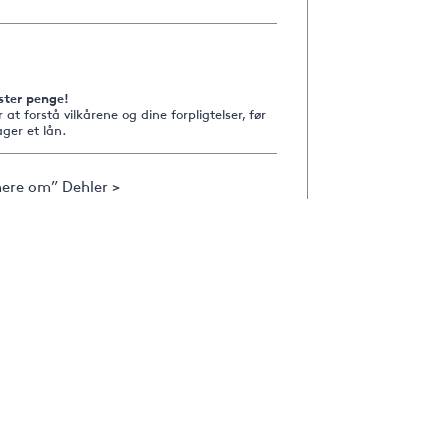
ster penge!
r at forstå vilkårene og dine forpligtelser, før
ger et lån.
ere om” Dehler >