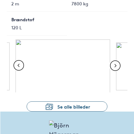
2 m
7800 kg
Brændstof
120 L
Se alle billeder