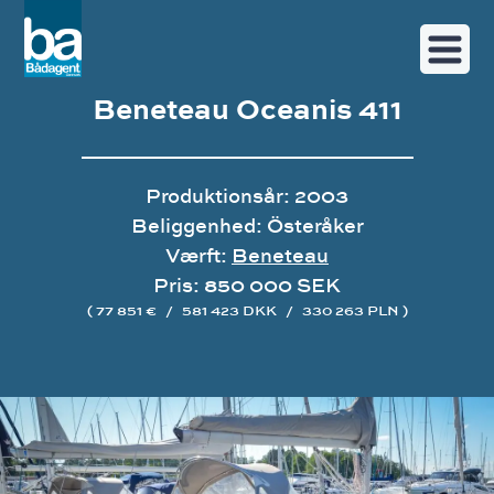
Beneteau Oceanis 411
Produktionsår: 2003
Beliggenhed: Österåker
Værft:
Beneteau
Pris: 850 000 SEK
( 77 851 €
/
581 423 DKK
/
330 263 PLN )