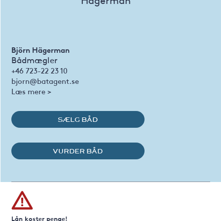
Björn Hägerman
Bådmægler
+46 723-22 23 10
bjorn@batagent.se
Læs mere >
SÆLG BÅD
VURDER BÅD
Lån koster penge!