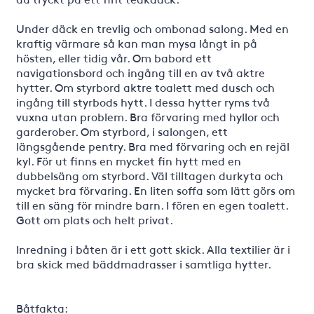
Under däck en trevlig och ombonad salong. Med en
kraftig värmare så kan man mysa långt in på
hösten, eller tidig vår. Om babord ett
navigationsbord och ingång till en av två aktre
hytter. Om styrbord aktre toalett med dusch och
ingång till styrbods hytt. I dessa hytter ryms två
vuxna utan problem. Bra förvaring med hyllor och
garderober. Om styrbord, i salongen, ett
längsgående pentry. Bra med förvaring och en rejäl
kyl. För ut finns en mycket fin hytt med en
dubbelsäng om styrbord. Väl tilltagen durkyta och
mycket bra förvaring. En liten soffa som lätt görs om
till en säng för mindre barn. I fören en egen toalett.
Gott om plats och helt privat.
Inredning i båten är i ett gott skick. Alla textilier är i
bra skick med bäddmadrasser i samtliga hytter.
Båtfakta: