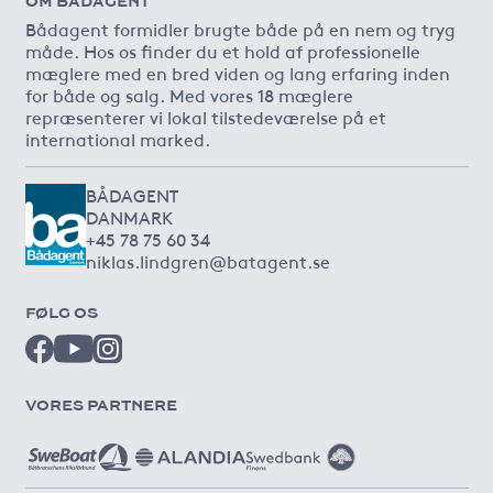
OM BÅDAGENT
Bådagent formidler brugte både på en nem og tryg
måde. Hos os finder du et hold af professionelle
mæglere med en bred viden og lang erfaring inden
for både og salg. Med vores 18 mæglere
repræsenterer vi lokal tilstedeværelse på et
international marked.
BÅDAGENT
DANMARK
+45 78 75 60 34
niklas.lindgren@batagent.se
FØLG OS
VORES PARTNERE