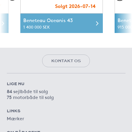
7
Solgt 2026-07-14
Beneteau Oceanis 43
Benet
1 400 000 SEK
915 00
KONTAKT OS
LIGE NU
84 sejlbåde til salg
75 motorbåde til salg
LINKS
Mærker