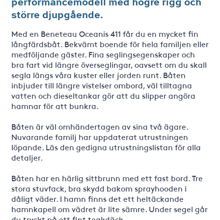
performancemodell med högre rigg och
större djupgående.
Med en Beneteau Oceanis 411 får du en mycket fin
långfärdsbåt. Bekvämt boende för hela familjen eller
medföljande gäster. Fina seglingsegenskaper och
bra fart vid längre överseglingar, oavsett om du skall
segla längs våra kuster eller jorden runt. Båten
inbjuder till längre vistelser ombord, väl tilltagna
vatten och dieseltankar gör att du slipper angöra
hamnar för att bunkra.
Båten är väl omhändertagen av sina två ägare.
Nuvarande familj har uppdaterat utrustningen
löpande. Läs den gedigna utrustningslistan för alla
detaljer.
Båten har en härlig sittbrunn med ett fast bord. Tre
stora stuvfack, bra skydd bakom sprayhooden i
dåligt väder. I hamn finns det ett heltäckande
hamnkapell om vädret är lite sämre. Under segel går
du tryckt på ett fint teakdäck.