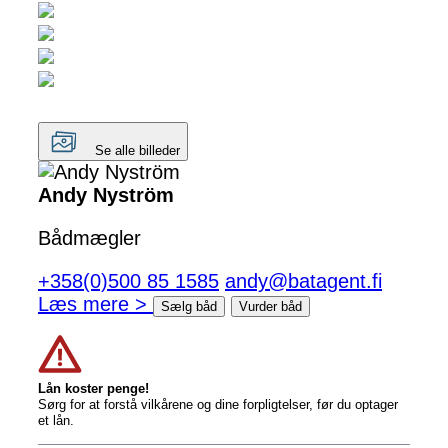
Se alle billeder
Andy Nyström
Bådmægler
+358(0)500 85 1585
andy@batagent.fi
Læs mere >
Sælg båd
Vurder båd
Lån koster penge!
Sørg for at forstå vilkårene og dine forpligtelser, før du optager
et lån.