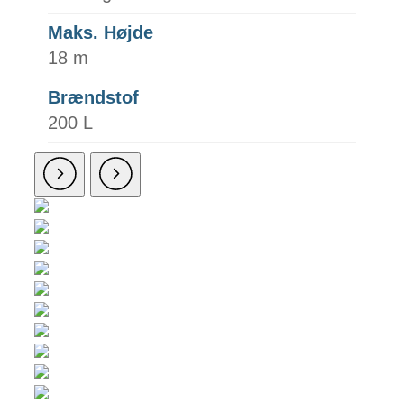
Maks. Højde
18 m
Brændstof
200 L