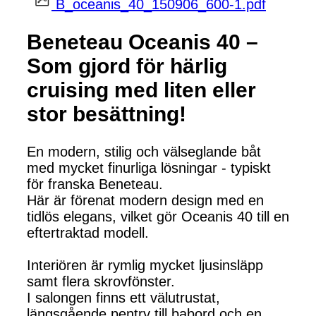
B_oceanis_40_150906_600-1.pdf
Beneteau Oceanis 40 –
Som gjord för härlig
cruising med liten eller
stor besättning!
En modern, stilig och välseglande båt
med mycket finurliga lösningar - typiskt
för franska Beneteau.
Här är förenat modern design med en
tidlös elegans, vilket gör Oceanis 40 till en
eftertraktad modell.
Interiören är rymlig mycket ljusinsläpp
samt flera skrovfönster.
I salongen finns ett välutrustat,
längsgående pentry till babord och en