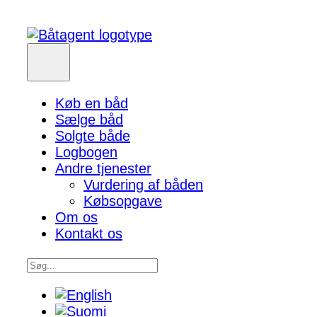
Køb en båd
Sælge båd
Solgte både
Logbogen
Andre tjenester
Vurdering af båden
Købsopgave
Om os
Kontakt os