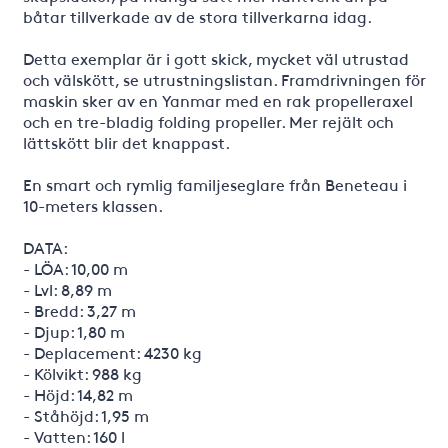
båtar tillverkade av de stora tillverkarna idag.
Detta exemplar är i gott skick, mycket väl utrustad
och välskött, se utrustningslistan. Framdrivningen för
maskin sker av en Yanmar med en rak propelleraxel
och en tre-bladig folding propeller. Mer rejält och
lättskött blir det knappast.
En smart och rymlig familjeseglare från Beneteau i
10-meters klassen.
DATA:
- LÖA: 10,00 m
- Lvl: 8,89 m
- Bredd: 3,27 m
- Djup: 1,80 m
- Deplacement: 4230 kg
- Kölvikt: 988 kg
- Höjd: 14,82 m
- Ståhöjd: 1,95 m
- Vatten: 160 l