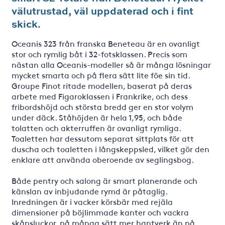
välutrustad, väl uppdaterad och i fint
skick.
Oceanis 323 från franska Beneteau är en ovanligt
stor och rymlig båt i 32-fotsklassen. Precis som
nästan alla Oceanis-modeller så är många lösningar
mycket smarta och på flera sätt lite föe sin tid.
Groupe Finot ritade modellen, baserat på deras
arbete med Figaroklassen i Frankrike, och dess
fribordshöjd och största bredd ger en stor volym
under däck. Ståhöjden är hela 1,95, och både
tolatten och akterruffen är ovanligt rymliga.
Toaletten har dessutom separat sittplats för att
duscha och toaletten i långskeppsled, vilket gör den
enklare att använda oberoende av seglingsbog.
Både pentry och salong är smart planerande och
känslan av inbjudande rymd är påtaglig.
Inredningen är i vacker körsbär med rejäla
dimensioner på böjlimmade kanter och vackra
skåpsluckor, på många sätt mer hantverk än på