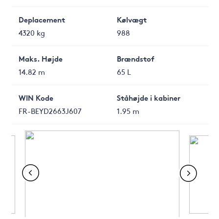
Deplacement
Kølvægt
4320 kg
988
Maks. Højde
Brændstof
14.82 m
65 L
WIN Kode
Ståhøjde i kabiner
FR-BEYD2663J607
1.95 m