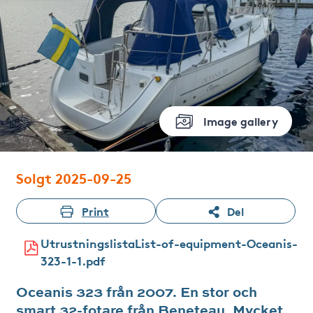
Image gallery
Solgt 2025-09-25
Print
Del
UtrustningslistaList-of-equipment-Oceanis-
323-1-1.pdf
Oceanis 323 från 2007. En stor och
smart 32-fotare från Beneteau. Mycket