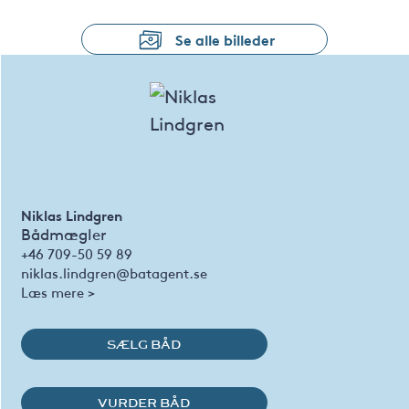
Se alle billeder
Niklas Lindgren
Bådmægler
+46 709-50 59 89
niklas.lindgren@batagent.se
Læs mere >
SÆLG BÅD
VURDER BÅD