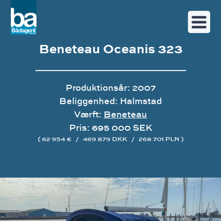
Beneteau Oceanis 323
Produktionsår: 2007
Beliggenhed: Halmstad
Værft:
Beneteau
Pris: 695 000 SEK
( 62 954 €
/
469 879 DKK
/
268 701 PLN )