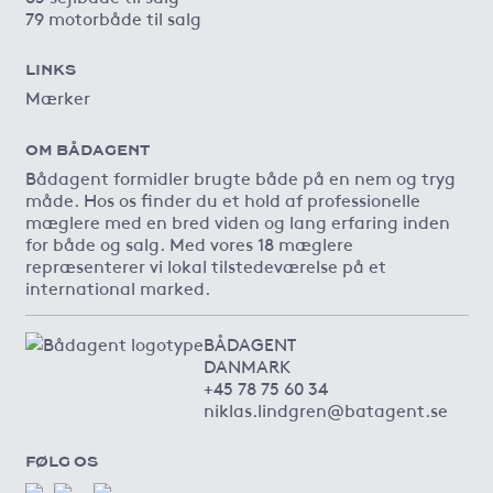
79 motorbåde til salg
LINKS
Mærker
OM BÅDAGENT
Bådagent formidler brugte både på en nem og tryg
måde. Hos os finder du et hold af professionelle
mæglere med en bred viden og lang erfaring inden
for både og salg. Med vores 18 mæglere
repræsenterer vi lokal tilstedeværelse på et
international marked.
BÅDAGENT
DANMARK
+45 78 75 60 34
niklas.lindgren@batagent.se
FØLG OS