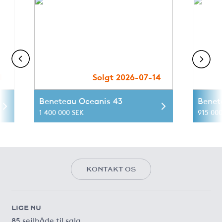
1
Solgt 2026-07-14
Beneteau Oceanis 43
Benet
1 400 000 SEK
915 00
KONTAKT OS
LIGE NU
85 sejlbåde til salg