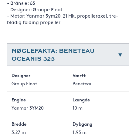
- Bränsle: 65 l
- Designer: Groupe Finot
- Motor: Yanmar 3ym20, 21 Hk, propelleraxel, tre-
bladig folding propeller
NØGLEFAKTA: BENETEAU
OCEANIS 323
Designer
Værft
Group Finot
Beneteau
Engine
Længde
Yanmar 3YM20
10 m
Bredde
Dybgang
3.27 m
1.95 m