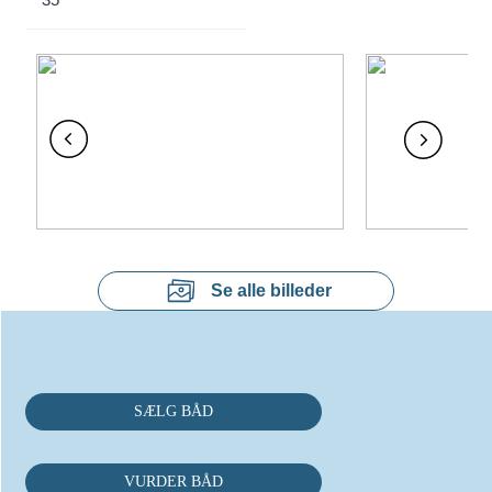
Se alle billeder
SÆLG BÅD
VURDER BÅD