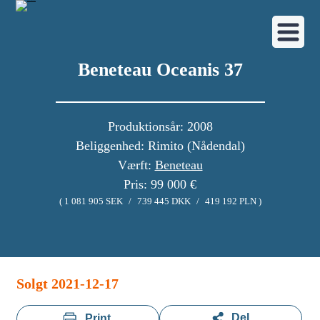
Beneteau Oceanis 37
Produktionsår: 2008
Beliggenhed: Rimito (Nådendal)
Værft:
Beneteau
Pris: 99 000 €
( 1 081 905 SEK
/
739 445 DKK
/
419 192 PLN )
Image gallery
Solgt 2021-12-17
Del
Print