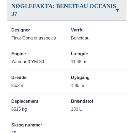
NØGLEFAKTA: BENETEAU OCEANIS
37
Designer
Værft
Finot-Conq et associes
Beneteau
Engine
Længde
Yanmar 3 YM 30
11.48 m
Bredde
Dybgang
3.92 m
1.90 m
Deplacement
Brændstof
6515 kg
130 L
Skrog nummer
35