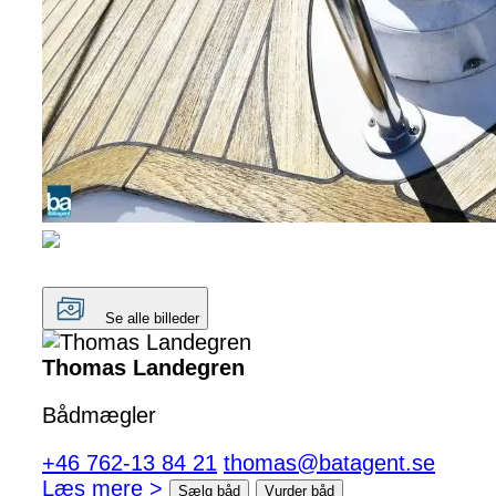
Se alle billeder
Thomas Landegren
Bådmægler
+46 762-13 84 21
thomas@batagent.se
Læs mere >
Sælg båd
Vurder båd