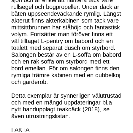
sjön och är enkel att hantera tack vare
rullsegel och bogpropeller. Under däck är
båten uppseendeväckande rymlig. Längst
akterut finns akterkabinen som tack vare
mittsittbrunnen har ståhöjd och fantastisk
volym. Fortsätter man föröver finns ett
väl tilltaget L-pentry om babord och en
toalett med separat dusch om styrbord.
Salongen består av en L-soffa om babord
och en rak soffa om styrbord med ett
bord emellan. För om salongen finns den
rymliga främre kabinen med en dubbelkoj
och garderob.
Detta exemplar är synnerligen välutrustad
och med en mängd uppdateringar bl.a
nytt handupplagt teakdäck (2018), se
även utrustningslistan.
FAKTA