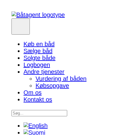
Køb en båd
Sælge båd
Solgte både
Logbogen
Andre tjenester
Vurdering af båden
Købsopgave
Om os
Kontakt os