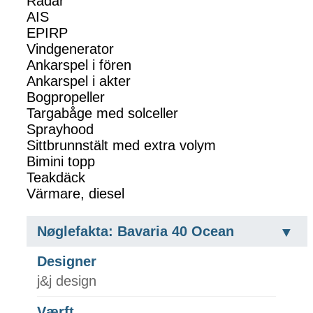
Radar
AIS
EPIRP
Vindgenerator
Ankarspel i fören
Ankarspel i akter
Bogpropeller
Targabåge med solceller
Sprayhood
Sittbrunnstält med extra volym
Bimini topp
Teakdäck
Värmare, diesel
Nøglefakta: Bavaria 40 Ocean
Designer
j&j design
Værft