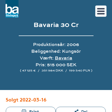
Bavaria 30 Cr
Produktionsår: 2006
Beliggenhed: Kungsör
Værft:
Bavaria
Pris: 515 000 SEK
( 47 125 €
/
351 984 DKK
/
199 540 PLN )
Image gallery
Solgt 2022-03-16
Print
Del