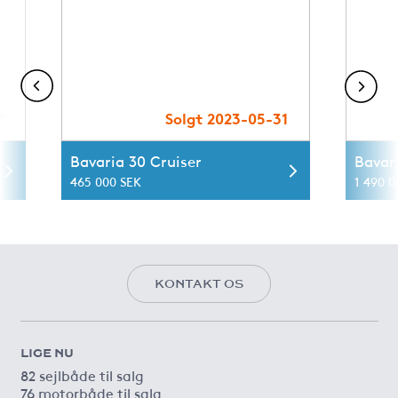
7
Solgt 2023-05-31
Bavaria 30 Cruiser
Bavar
465 000 SEK
1 490 0
KONTAKT OS
LIGE NU
82 sejlbåde til salg
76 motorbåde til salg