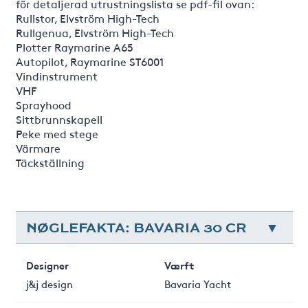
för detaljerad utrustningslista se pdf-fil ovan:
Rullstor, Elvström High-Tech
Rullgenua, Elvström High-Tech
Plotter Raymarine A65
Autopilot, Raymarine ST6001
Vindinstrument
VHF
Sprayhood
Sittbrunnskapell
Peke med stege
Värmare
Täckställning
NØGLEFAKTA: BAVARIA 30 CR
Designer
Værft
j&j design
Bavaria Yacht