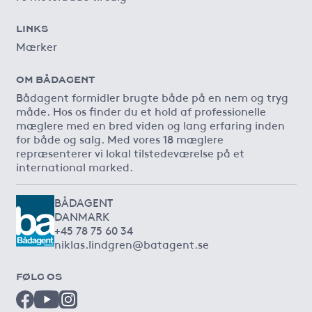
LINKS
Mærker
OM BÅDAGENT
Bådagent formidler brugte både på en nem og tryg
måde. Hos os finder du et hold af professionelle
mæglere med en bred viden og lang erfaring inden
for både og salg. Med vores 18 mæglere
repræsenterer vi lokal tilstedeværelse på et
international marked.
BÅDAGENT
DANMARK
+45 78 75 60 34
niklas.lindgren@batagent.se
FØLG OS