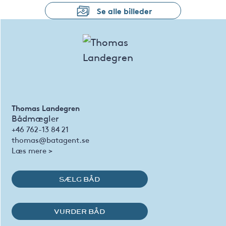
Se alle billeder
Thomas Landegren
Bådmægler
+46 762-13 84 21
thomas@batagent.se
Læs mere >
SÆLG BÅD
VURDER BÅD