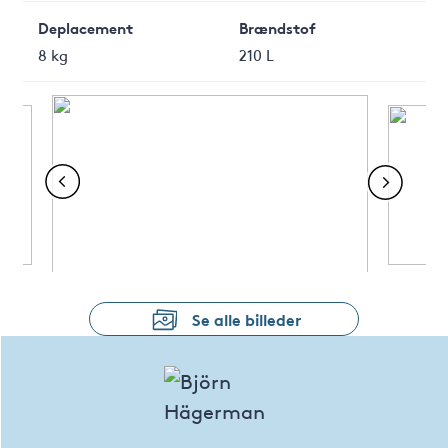
Deplacement
Brændstof
8 kg
210 L
Se alle billeder