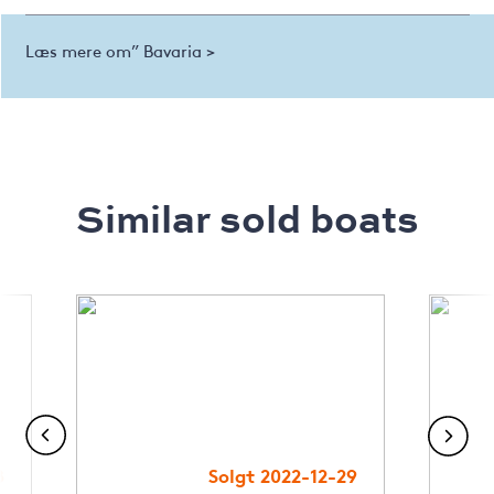
Læs mere om” Bavaria >
Similar sold boats
8
Solgt 2022-12-29