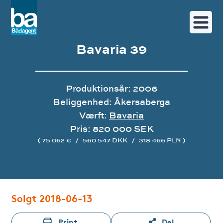
Bavaria 39
Produktionsår: 2006
Beliggenhed: Åkersaberga
Værft:
Bavaria
Pris: 820 000 SEK
( 75 062 €
/
560 547 DKK
/
318 466 PLN )
Image gallery
Solgt 2018-06-13
Print
Del