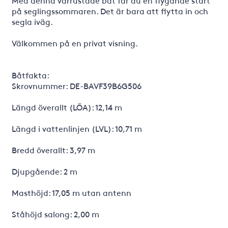
Med denna vårrustade båt får du en flygande start
på seglingssommaren. Det är bara att flytta in och
segla iväg.
Välkommen på en privat visning.
Båtfakta:
Skrovnummer: DE-BAVF39B6G506
Längd överallt (LÖA): 12,14 m
Längd i vattenlinjen (LVL): 10,71 m
Bredd överallt: 3,97 m
Djupgående: 2 m
Masthöjd: 17,05 m utan antenn
Ståhöjd salong: 2,00 m