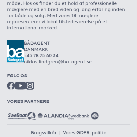
måde. Hos os finder du et hold af professionelle
mæglere med en bred viden og lang erfaring inden
for både og salg. Med vores 18 mæglere
repræsenterer vi lokal tilstedeværelse på et
international marked.
BÅDAGENT
DANMARK
+45 78 75 60 34
niklas.lindgren@batagent.se
FØLG OS
VORES PARTNERE
Brugsvilkår
|
Vores GDPR-politik