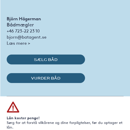
Björn Hägerman
Bådmægler
+46 723-22 23 10
bjorn@batagent.se
Læs mere >
SÆLG BÅD
VURDER BÅD
Lån koster penge!
Sørg for at forstå vilkårene og dine forpligtelser, før du optager et
lån.