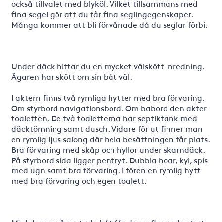
också tillvalet med blyköl. Vilket tillsammans med
fina segel gör att du får fina seglingegenskaper.
Många kommer att bli förvånade då du seglar förbi.
Under däck hittar du en mycket välskött inredning.
Ägaren har skött om sin båt väl.
I aktern finns två rymliga hytter med bra förvaring.
Om styrbord navigationsbord. Om babord den akter
toaletten. De två toaletterna har septiktank med
däcktömning samt dusch. Vidare för ut finner man
en rymlig ljus salong där hela besättningen får plats.
Bra förvaring med skåp och hyllor under skarndäck.
På styrbord sida ligger pentryt. Dubbla hoar, kyl, spis
med ugn samt bra förvaring. I fören en rymlig hytt
med bra förvaring och egen toalett.