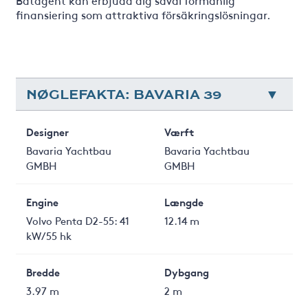
Båtagent kan erbjuda dig såväl förmånlig
finansiering som attraktiva försäkringslösningar.
NØGLEFAKTA: BAVARIA 39
Designer
Værft
Bavaria Yachtbau
Bavaria Yachtbau
GMBH
GMBH
Engine
Længde
Volvo Penta D2-55: 41
12.14 m
kW/55 hk
Bredde
Dybgang
3.97 m
2 m