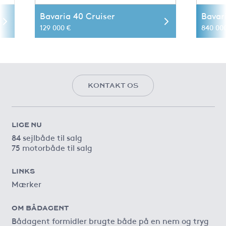
Bavaria 40 Cruiser
Bavar
129 000 €
840 00
KONTAKT OS
LIGE NU
84 sejlbåde til salg
75 motorbåde til salg
LINKS
Mærker
OM BÅDAGENT
Bådagent formidler brugte både på en nem og tryg