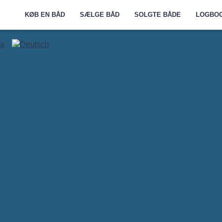
KØB EN BÅD
SÆLGE BÅD
SOLGTE BÅDE
LOGBO