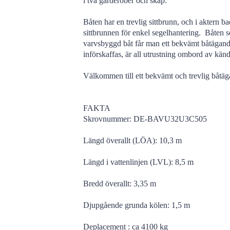
i två garderober och skåp.
Båten har en trevlig sittbrunn, och i aktern ba
sittbrunnen för enkel segelhantering. Båten seg
varvsbyggd båt får man ett bekvämt båtägand
införskaffas, är all utrustning ombord av känd
Välkommen till ett bekvämt och trevlig båtä
FAKTA
Skrovnummer: DE-BAVU32U3C505
Längd överallt (LÖA): 10,3 m
Längd i vattenlinjen (LVL): 8,5 m
Bredd överallt: 3,35 m
Djupgående grunda kölen: 1,5 m
Deplacement : ca 4100 kg