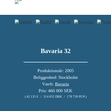
Bavaria 32
Produktionsår: 2005
Beliggenhed: Stockholm
Værft:
Bavaria
Pris: 460 000 SEK
( 42 131 €
/
314 652 DKK
/
178 730 PLN )