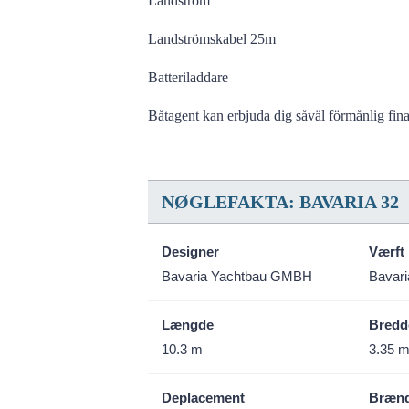
Landström
Landströmskabel 25m
Batteriladdare
Båtagent kan erbjuda dig såväl förmånlig fina
NØGLEFAKTA: BAVARIA 32
Designer
Værft
Bavaria Yachtbau GMBH
Bavar
Længde
Bredd
10.3 m
3.35 
Deplacement
Brænd