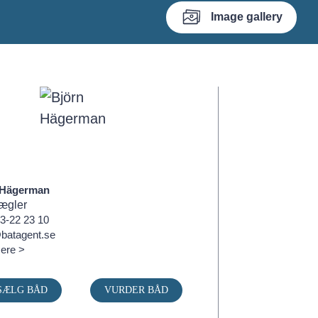
Image gallery
 Hägerman
ægler
3-22 23 10
batagent.se
ere >
SÆLG BÅD
VURDER BÅD