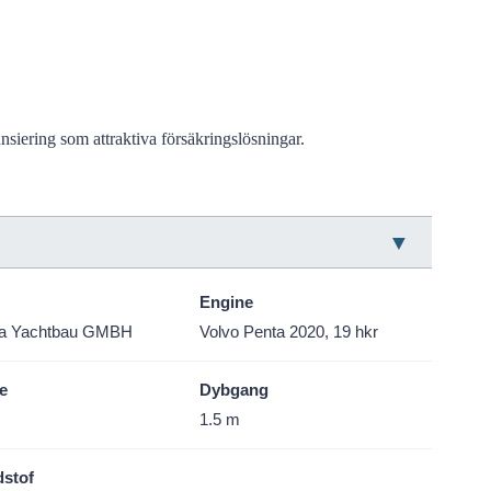
nsiering som attraktiva försäkringslösningar.
Engine
ia Yachtbau GMBH
Volvo Penta 2020, 19 hkr
e
Dybgang
m
1.5 m
stof