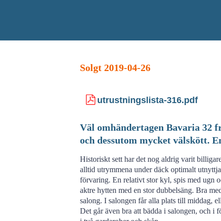
Solgt 2019-04-26
utrustningslista-316.pdf
Väl omhändertagen Bavaria 32 frå
och dessutom mycket välskött. En
Historiskt sett har det nog aldrig varit billiga
alltid utrymmena under däck optimalt utnytt
förvaring. En relativt stor kyl, spis med ugn 
aktre hytten med en stor dubbelsäng. Bra med 
salong. I salongen får alla plats till middag,
Det går även bra att bädda i salongen, och i f