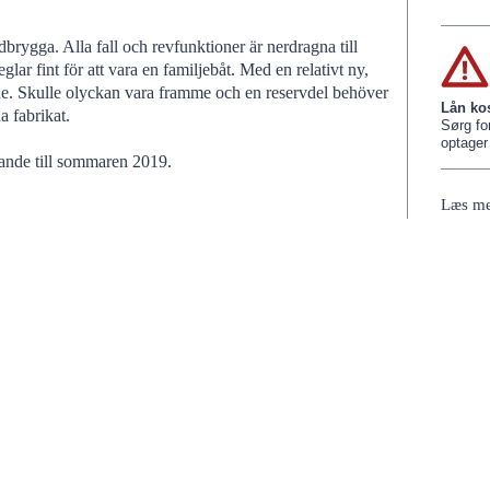
dbrygga. Alla fall och revfunktioner är nerdragna till
lar fint för att vara en familjebåt. Med en relativt ny,
e. Skulle olyckan vara framme och en reservdel behöver
Lån ko
a fabrikat.
Sørg for
optager 
gande till sommaren 2019.
Læs me