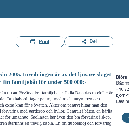
Del
Print
n 2005. Inredningen är av det ljusare slaget
Björn
 fin familjebåt för under 500 000:-
Bådm
+46 72
re än nu att förvärva bra familjebåtar. I alla Bavarias modeller är
bjorn@
jade. Om babord ligger pentryt med rejäla utrymmen och
Læs m
och extra kran för sjövatten. Akter om pentryt hittar man den
förvaring med garderob och hyllor. Centralt i båten, en härlig
 eller för umgänge. Saolingen har även den bra förvaring i skåp.
ören återfinns en trevlig kabin. En fin dubbelkoj och förvaring