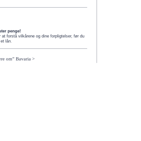
ster penge!
 at forstå vilkårene og dine forpligtelser, før du
et lån.
re om” Bavaria >