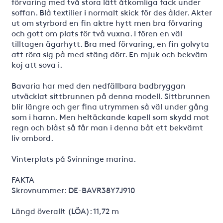
förvaring med två stora lätt åtkomliga fack under
soffan. Blå textilier i normalt skick för des ålder. Akter
ut om styrbord en fin aktre hytt men bra förvaring
och gott om plats för två vuxna. I fören en väl
tilltagen ägarhytt. Bra med förvaring, en fin golvyta
att röra sig på med stäng dörr. En mjuk och bekväm
koj att sova i.
Bavaria har med den nedfällbara badbryggan
utväcklat sittbrunnen på denna modell. Sittbrunnen
blir längre och ger fina utrymmen så väl under gång
som i hamn. Men heltäckande kapell som skydd mot
regn och blåst så får man i denna båt ett bekvämt
liv ombord.
Vinterplats på Svinninge marina.
FAKTA
Skrovnummer: DE-BAVR38Y7J910
Längd överallt (LÖA): 11,72 m