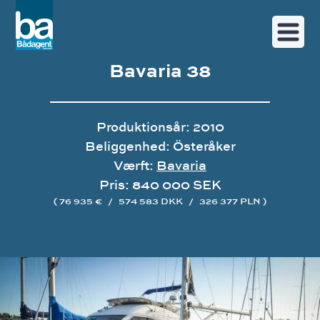
Bavaria 38
Produktionsår: 2010
Beliggenhed: Österåker
Værft:
Bavaria
Pris: 840 000 SEK
( 76 935 €
/
574 583 DKK
/
326 377 PLN )