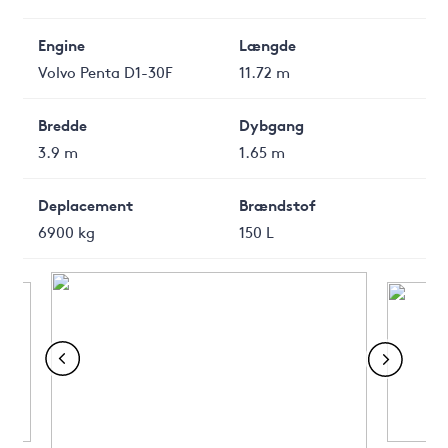
Engine
Længde
Volvo Penta D1-30F
11.72 m
Bredde
Dybgang
3.9 m
1.65 m
Deplacement
Brændstof
6900 kg
150 L