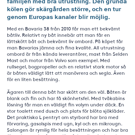
familjen med bra utrustning. Den grunda
kölen gör skärgården större, och en tur
genom Europas kanaler blir möjlig.
Med en Bavaria 38 från 2010 får man ett bekvämt
båtliv. Relativt ny båt innebär att man får en
lättskött båt och bekvämt liv ombord. På köpet får
man Bavarias jämna och fina kvalité. All utrustning
ombord är från kända leverantörer, mast från Selden
Mast och motor från Volvo som exempel. Med
rullsegel, bogpropeller och en relativt stark motor så
är båten väldigt lätt att manövrera och segla. Även
för en liten besättning.
Ägaren till denna båt har skött om den väl. Båten är
blank och fin och har få skönhetsfel. Med tvåkabins
lösning får man en väldigt fin volym under däck. En
stor toalett med dusch och plats för blöta sjökläder.
Det praktiska L pentryt om styrbord har bra med
förvaring, gasolspis med ugn, kyl och en mikrougn.
Salongen är rymlig för hela besättningen och har bra