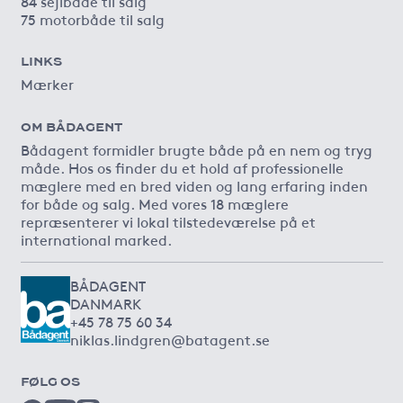
84 sejlbåde til salg
75 motorbåde til salg
LINKS
Mærker
OM BÅDAGENT
Bådagent formidler brugte både på en nem og tryg
måde. Hos os finder du et hold af professionelle
mæglere med en bred viden og lang erfaring inden
for både og salg. Med vores 18 mæglere
repræsenterer vi lokal tilstedeværelse på et
international marked.
BÅDAGENT
DANMARK
+45 78 75 60 34
niklas.lindgren@batagent.se
FØLG OS