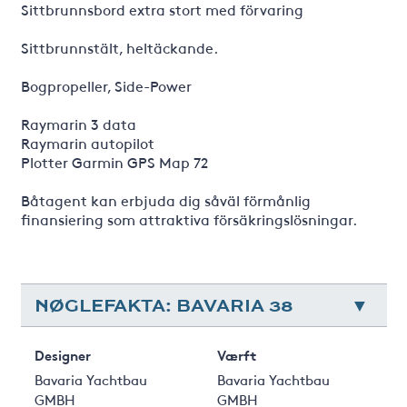
Sittbrunnsbord extra stort med förvaring
Sittbrunnstält, heltäckande.
Bogpropeller, Side-Power
Raymarin 3 data
Raymarin autopilot
Plotter Garmin GPS Map 72
Båtagent kan erbjuda dig såväl förmånlig
finansiering som attraktiva försäkringslösningar.
NØGLEFAKTA: BAVARIA 38
Designer
Værft
Bavaria Yachtbau
Bavaria Yachtbau
GMBH
GMBH