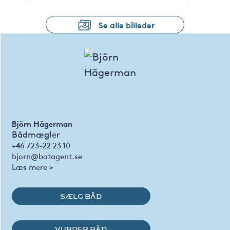
Se alle billeder
Björn Hägerman
Bådmægler
+46 723-22 23 10
bjorn@batagent.se
Læs mere >
SÆLG BÅD
VURDER BÅD