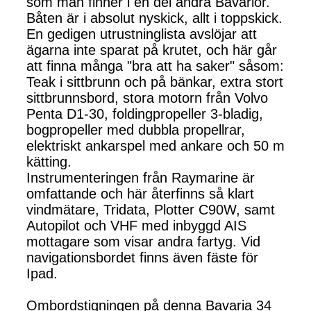
som man finner i en del andra Bavarior.
Båten är i absolut nyskick, allt i toppskick.
En gedigen utrustninglista avslöjar att
ägarna inte sparat på krutet, och här går
att finna många "bra att ha saker" såsom:
Teak i sittbrunn och på bänkar, extra stort
sittbrunnsbord, stora motorn från Volvo
Penta D1-30, foldingpropeller 3-bladig,
bogpropeller med dubbla propellrar,
elektriskt ankarspel med ankare och 50 m
kätting.
Instrumenteringen från Raymarine är
omfattande och här återfinns så klart
vindmätare, Tridata, Plotter C90W, samt
Autopilot och VHF med inbyggd AIS
mottagare som visar andra fartyg. Vid
navigationsbordet finns även fäste för
Ipad.
Ombordstigningen på denna Bavaria 34