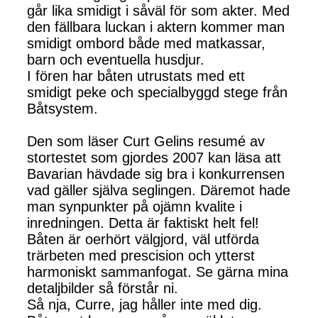
går lika smidigt i såväl för som akter. Med
den fällbara luckan i aktern kommer man
smidigt ombord både med matkassar,
barn och eventuella husdjur.
I fören har båten utrustats med ett
smidigt peke och specialbyggd stege från
Båtsystem.
Den som läser Curt Gelins resumé av
stortestet som gjordes 2007 kan läsa att
Bavarian hävdade sig bra i konkurrensen
vad gäller själva seglingen. Däremot hade
man synpunkter på ojämn kvalite i
inredningen. Detta är faktiskt helt fel!
Båten är oerhört välgjord, väl utförda
trärbeten med prescision och ytterst
harmoniskt sammanfogat. Se gärna mina
detaljbilder så förstår ni.
Så nja, Curre, jag håller inte med dig.