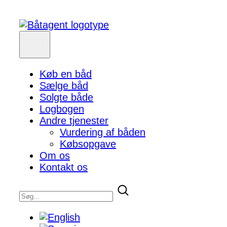
Køb en båd
Sælge båd
Solgte både
Logbogen
Andre tjenester
Vurdering af båden
Købsopgave
Om os
Kontakt os