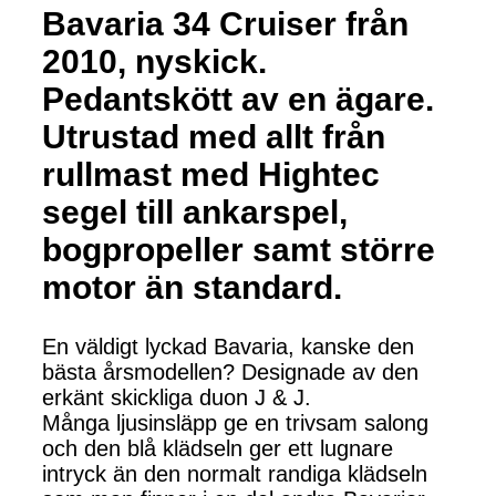
Bavaria 34 Cruiser från
2010, nyskick.
Pedantskött av en ägare.
Utrustad med allt från
rullmast med Hightec
segel till ankarspel,
bogpropeller samt större
motor än standard.
En väldigt lyckad Bavaria, kanske den
bästa årsmodellen? Designade av den
erkänt skickliga duon J & J.
Många ljusinsläpp ge en trivsam salong
och den blå klädseln ger ett lugnare
intryck än den normalt randiga klädseln