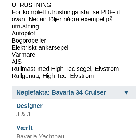
UTRUSTNING
För komplett utrustningslista, se PDF-fil
ovan. Nedan följer några exempel på
utrustning.
Autopilot
Bogpropeller
Elektriskt ankarsepel
Värmare
AIS
Rullmast med High Tec segel, Elvström
Rullgenua, High Tec, Elvström
Nøglefakta: Bavaria 34 Cruiser
Designer
J & J
Værft
Bavaria Yachtbau