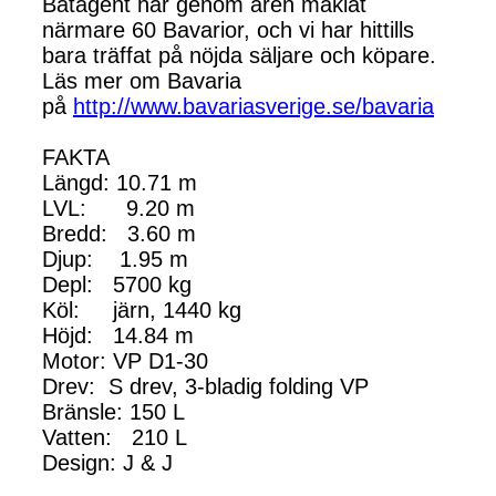
Båtagent har genom åren mäklat
närmare 60 Bavarior, och vi har hittills
bara träffat på nöjda säljare och köpare.
Läs mer om Bavaria
på
http://www.bavariasverige.se/bavaria
FAKTA
Längd: 10.71 m
LVL: 9.20 m
Bredd: 3.60 m
Djup: 1.95 m
Depl: 5700 kg
Köl: järn, 1440 kg
Höjd: 14.84 m
Motor: VP D1-30
Drev: S drev, 3-bladig folding VP
Bränsle: 150 L
Vatten: 210 L
Design: J & J