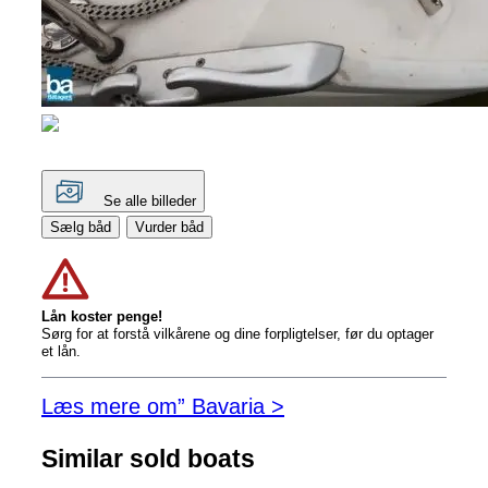
Se alle billeder
Sælg båd
Vurder båd
Lån koster penge!
Sørg for at forstå vilkårene og dine forpligtelser, før du optager
et lån.
Læs mere om” Bavaria >
Similar sold boats