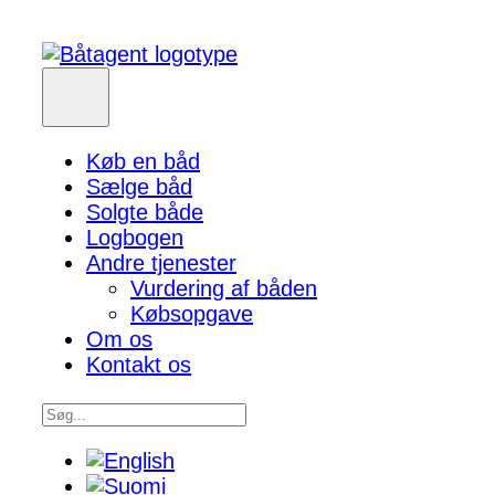
Køb en båd
Sælge båd
Solgte både
Logbogen
Andre tjenester
Vurdering af båden
Købsopgave
Om os
Kontakt os