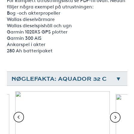
För komplett utrustningslista se PDF-fil ovan. Nedan
följer några exempel på utrustningen:
Bog -och akterpropeller
Wallas dieselvärmare
Wallas dieselspishäll och ugn
Garmin 1020XS GPS plotter
Garmin 300 AIS
Ankarspel i akter
280 Ah batteripaket
NØGLEFAKTA: AQUADOR 32 C