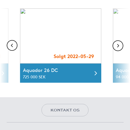
1
Solgt 2022-05-29
Aquador 26 DC
Aquad
725 000 SEK
94 000 
KONTAKT OS