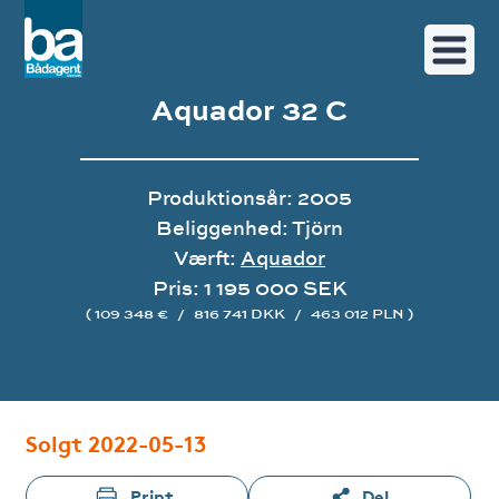
Aquador 32 C
Produktionsår: 2005
Beliggenhed: Tjörn
Værft:
Aquador
Pris: 1 195 000 SEK
( 109 348 €
/
816 741 DKK
/
463 012 PLN )
Image gallery
Solgt 2022-05-13
Print
Del