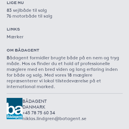
LIGE NU
83 sejlbåde til salg
76 motorbåde til salg
LINKS
Mærker
OM BÅDAGENT
Bådagent formidler brugte både på en nem og tryg
måde. Hos os finder du et hold af professionelle
mæglere med en bred viden og lang erfaring inden
for både og salg. Med vores 18 mæglere
repræsenterer vi lokal tilstedeværelse på et
international marked.
BÅDAGENT
DANMARK
+45 78 75 60 34
niklas.lindgren@batagent.se