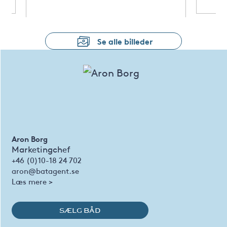
Se alle billeder
Aron Borg
Marketingchef
+46 (0)10-18 24 702
aron@batagent.se
Læs mere >
SÆLG BÅD