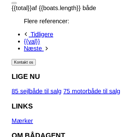
{{total}}af {{boats.length}} både
Flere referencer:
Tidligere
{{val}}
Næste
Kontakt os
LIGE NU
85 sejlbåde til salg
75 motorbåde til salg
LINKS
Mærker
OM BÅDAGENT