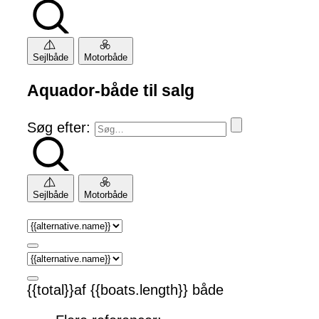
Sejlbåde
Motorbåde
Aquador-både til salg
Søg efter:
Sejlbåde
Motorbåde
{{total}}af {{boats.length}} både