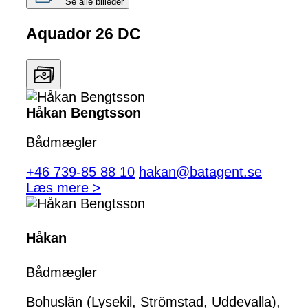
Se alle billeder
Aquador 26 DC
Håkan Bengtsson
Bådmægler
+46 739-85 88 10
hakan@batagent.se
Læs mere >
Håkan
Bådmægler
Bohuslän (Lysekil, Strömstad, Uddevalla),