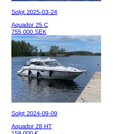
Solgt 2025-03-24
Aquador 25 C
755 000 SEK
Solgt 2024-09-09
Aquador 28 HT
158 000 €