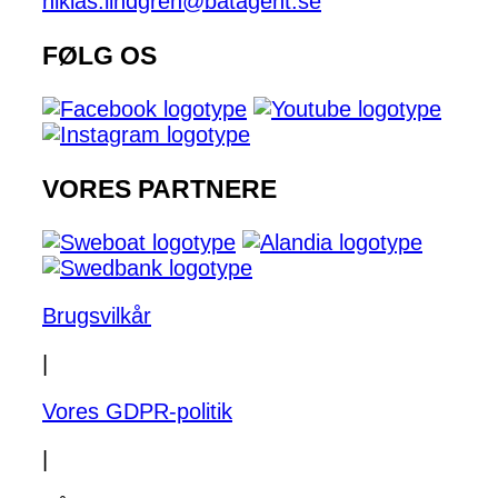
niklas.lindgren@batagent.se
FØLG OS
VORES PARTNERE
Brugsvilkår
|
Vores GDPR-politik
|