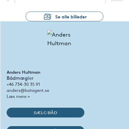
Se alle billeder
Anders Hultman
Bådmægler
+46 734-30 35 91
anders@batagent.se
Læs mere >
SÆLG BÅD