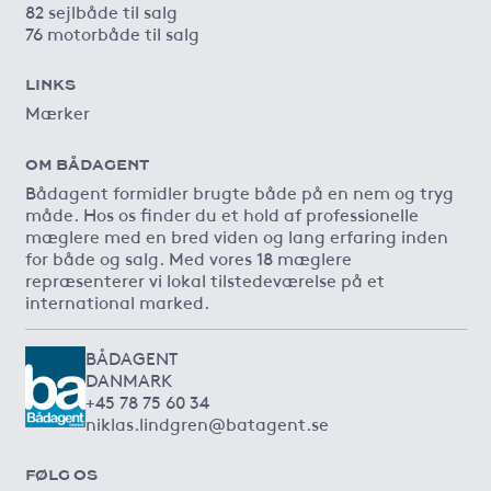
82 sejlbåde til salg
76 motorbåde til salg
LINKS
Mærker
OM BÅDAGENT
Bådagent formidler brugte både på en nem og tryg
måde. Hos os finder du et hold af professionelle
mæglere med en bred viden og lang erfaring inden
for både og salg. Med vores 18 mæglere
repræsenterer vi lokal tilstedeværelse på et
international marked.
BÅDAGENT
DANMARK
+45 78 75 60 34
niklas.lindgren@batagent.se
FØLG OS