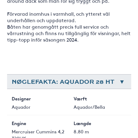
around däck som man rör sig tryggt och på.
Förvarad inomhus i varmhall, och ytterst väl
underhållen och uppdaterad.
Båten har genomgått precis full service och
vårrustning och finns nu tillgänglig för visningar, helt
tipp-topp inför säsongen 2024.
NØGLEFAKTA: AQUADOR 28 HT
Designer
Værft
Aquador
Aquador/Bella
Engine
Længde
Mercruiser Cummins 4,2
8.80 m