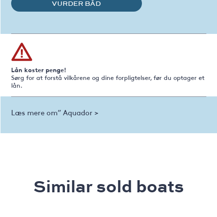
VURDER BÅD
Lån koster penge!
Sørg for at forstå vilkårene og dine forpligtelser, før du optager et
lån.
Læs mere om” Aquador >
Similar sold boats