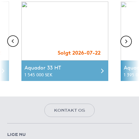
2
Solgt 2026-07-22
Aquador 33 HT
Aquad
1 545 000 SEK
1 395 0
KONTAKT OS
LIGE NU