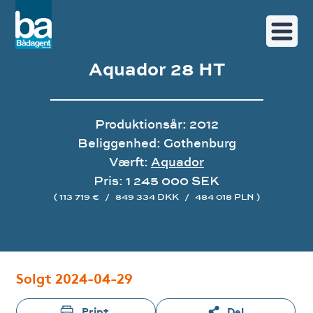
Aquador 28 HT
Produktionsår: 2012
Beliggenhed: Gothenburg
Værft:
Aquador
Pris: 1 245 000 SEK
( 113 719 €
/
849 334 DKK
/
484 018 PLN )
Image gallery
Solgt 2024-04-29
Print
Del