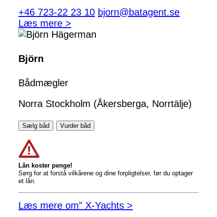
+46 723-22 23 10
bjorn@batagent.se
Læs mere >
Björn
Bådmægler
Norra Stockholm (Åkersberga, Norrtälje)
Sælg båd
Vurder båd
Lån koster penge!
Sørg for at forstå vilkårene og dine forpligtelser, før du optager
et lån.
Læs mere om” X-Yachts >