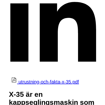
utrustning-och-fakta-x-35.pdf
X-35 är en
kappseglingsmaskin som