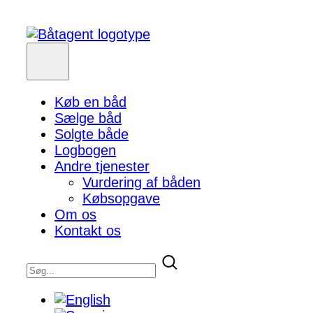
Køb en båd
Sælge båd
Solgte både
Logbogen
Andre tjenester
Vurdering af båden
Købsopgave
Om os
Kontakt os