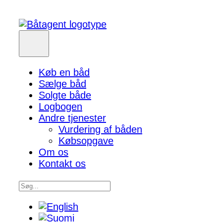
Køb en båd
Sælge båd
Solgte både
Logbogen
Andre tjenester
Vurdering af båden
Købsopgave
Om os
Kontakt os