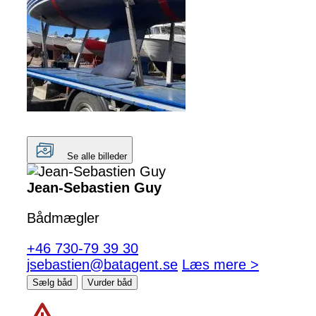
Se alle billeder
Jean-Sebastien Guy
Bådmægler
+46 730-79 39 30
jsebastien@batagent.se
Læs mere >
Sælg båd
Vurder båd