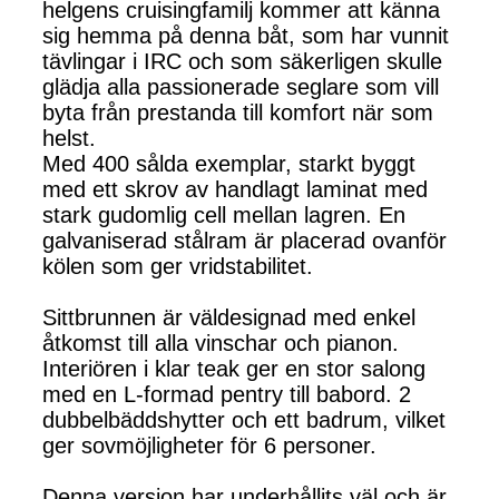
helgens cruisingfamilj kommer att känna
sig hemma på denna båt, som har vunnit
tävlingar i IRC och som säkerligen skulle
glädja alla passionerade seglare som vill
byta från prestanda till komfort när som
helst.
Med 400 sålda exemplar, starkt byggt
med ett skrov av handlagt laminat med
stark gudomlig cell mellan lagren. En
galvaniserad stålram är placerad ovanför
kölen som ger vridstabilitet.
Sittbrunnen är väldesignad med enkel
åtkomst till alla vinschar och pianon.
Interiören i klar teak ger en stor salong
med en L-formad pentry till babord. 2
dubbelbäddshytter och ett badrum, vilket
ger sovmöjligheter för 6 personer.
Denna version har underhållits väl och är