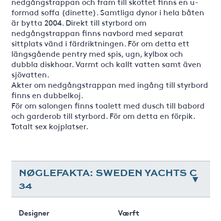
nedgångstrappan och fram till skottet finns en u-
formad soffa (dinette). Samtliga dynor i hela båten
är bytta 2004. Direkt till styrbord om
nedgångstrappan finns navbord med separat
sittplats vänd i färdriktningen. För om detta ett
längsgående pentry med spis, ugn, kylbox och
dubbla diskhoar. Varmt och kallt vatten samt även
sjövatten.
Akter om nedgångstrappan med ingång till styrbord
finns en dubbelkoj.
För om salongen finns toalett med dusch till babord
och garderob till styrbord. För om detta en förpik.
Totalt sex kojplatser.
NØGLEFAKTA: SWEDEN YACHTS C
34
Designer
Værft