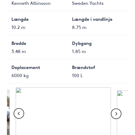
Kenneth Albinsson
Sweden Yachts
Længde
Længde i vandlinje
10.2 m
8.75 m
Bredde
Dybgang
3.48 m
1.85 m
Deplacement
Brændstof
6000 kg
100 L