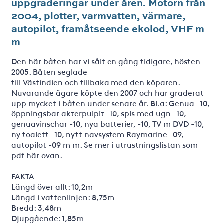
uppgraderingar under åren. Motorn från
2004, plotter, varmvatten, värmare,
autopilot, framåtseende ekolod, VHF m
m
Den här båten har vi sålt en gång tidigare, hösten
2005. Båten seglade
till Västindien och tillbaka med den köparen.
Nuvarande ägare köpte den 2007 och har graderat
upp mycket i båten under senare år. Bl.a: Genua -10,
öppningsbar akterpulpit -10, spis med ugn -10,
genuavinschar -10, nya batterier, -10, TV m DVD -10,
ny toalett -10, nytt navsystem Raymarine -09,
autopilot -09 m m. Se mer i utrustningslistan som
pdf här ovan.
FAKTA
Längd över allt: 10,2m
Längd i vattenlinjen: 8,75m
Bredd: 3,48m
Djupgående: 1,85m