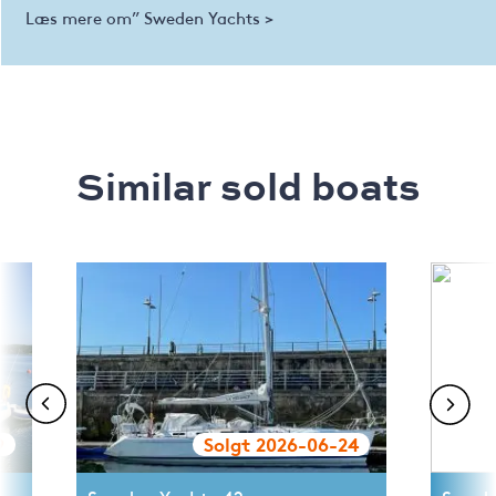
Læs mere om” Sweden Yachts >
Similar sold boats
9
Solgt 2026-06-24