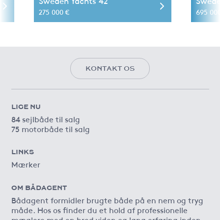
Sweden Yachts 42
Swede
275 000 €
695 00
KONTAKT OS
LIGE NU
84 sejlbåde til salg
75 motorbåde til salg
LINKS
Mærker
OM BÅDAGENT
Bådagent formidler brugte både på en nem og tryg
måde. Hos os finder du et hold af professionelle
mæglere med en bred viden og lang erfaring inden