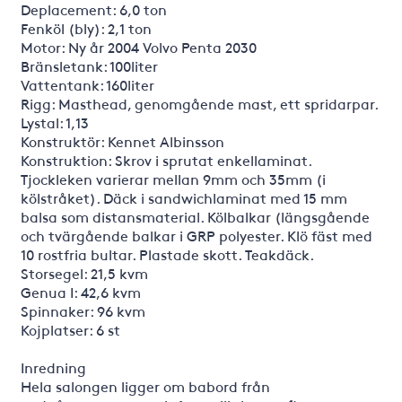
Deplacement: 6,0 ton
Fenköl (bly): 2,1 ton
Motor: Ny år 2004 Volvo Penta 2030
Bränsletank: 100liter
Vattentank: 160liter
Rigg: Masthead, genomgående mast, ett spridarpar.
Lystal: 1,13
Konstruktör: Kennet Albinsson
Konstruktion: Skrov i sprutat enkellaminat.
Tjockleken varierar mellan 9mm och 35mm (i
kölstråket). Däck i sandwichlaminat med 15 mm
balsa som distansmaterial. Kölbalkar (längsgående
och tvärgående balkar i GRP polyester. Klö fäst med
10 rostfria bultar. Plastade skott. Teakdäck.
Storsegel: 21,5 kvm
Genua I: 42,6 kvm
Spinnaker: 96 kvm
Kojplatser: 6 st
Inredning
Hela salongen ligger om babord från