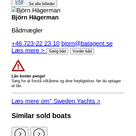
Se alle billeder
Björn Hägerman
Bådmægler
+46 723-22 23 10
bjorn@batagent.se
Læs mere >
Sælg båd
Vurder båd
Lån koster penge!
Sørg for at forstå vilkårene og dine forpligtelser, før du optager
et lån.
Læs mere om” Sweden Yachts >
Similar sold boats