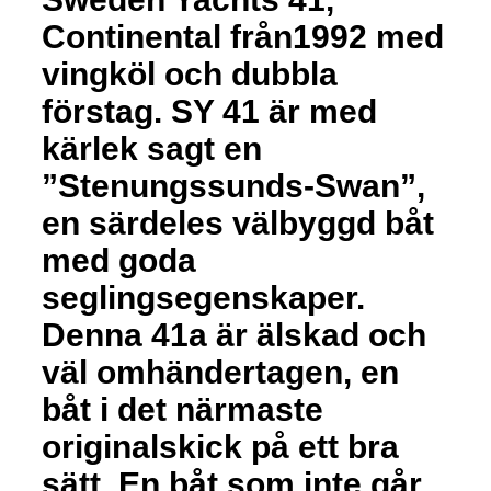
Continental från1992 med
vingköl och dubbla
förstag. SY 41 är med
kärlek sagt en
”Stenungssunds-Swan”,
en särdeles välbyggd båt
med goda
seglingsegenskaper.
Denna 41a är älskad och
väl omhändertagen, en
båt i det närmaste
originalskick på ett bra
sätt. En båt som inte går