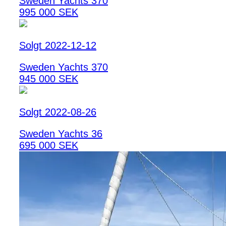
Sweden Yachts 370
995 000 SEK
Solgt 2022-12-12
Sweden Yachts 370
945 000 SEK
Solgt 2022-08-26
Sweden Yachts 36
695 000 SEK