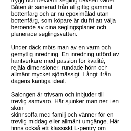
trygg och bekväm segling oavsett väder.
Båten är sanerad från all giftig gammal
bottenfärg och är nu epoximålad utan
bottenfärg, som köpare är du fri att välja
beroende av dina seglingsplaner och
planerade seglingsvatten.
Under däck möts man av en varm och
gemytlig inredning. En inredning utförd av
hantverkare med passion för kvalité,
rejäla dimensioner, rundade hörn och
allmänt mycket sjömässigt. Långt ifrån
dagens kantiga ideal.
Salongen är trivsam och inbjuder till
trevlig samvaro. Här sjunker man ner i en
skön
skinnsoffa med familj och vänner för en
trevlig middag eller allmänt umgänge. Här
finns också ett klassiskt L-pentry om