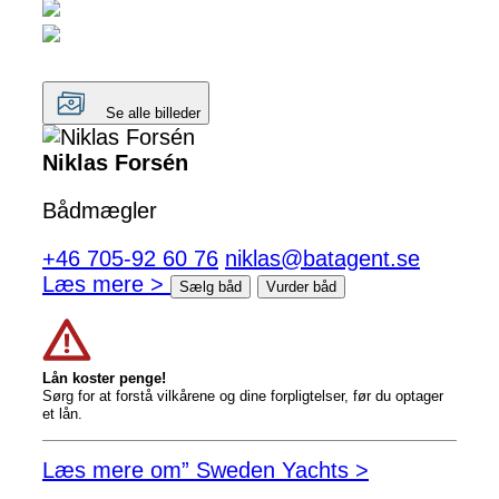
Se alle billeder
Niklas Forsén
Bådmægler
+46 705-92 60 76
niklas@batagent.se
Læs mere >
Sælg båd
Vurder båd
Lån koster penge!
Sørg for at forstå vilkårene og dine forpligtelser, før du optager
et lån.
Læs mere om” Sweden Yachts >