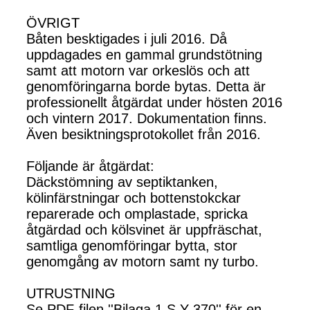
ÖVRIGT
Båten besktigades i juli 2016. Då
uppdagades en gammal grundstötning
samt att motorn var orkeslös och att
genomföringarna borde bytas. Detta är
professionellt åtgärdat under hösten 2016
och vintern 2017. Dokumentation finns.
Även besiktningsprotokollet från 2016.
Följande är åtgärdat:
Däckstömning av septiktanken,
kölinfärstningar och bottenstokckar
reparerade och omplastade, spricka
åtgärdad och kölsvinet är uppfräschat,
samtliga genomföringar bytta, stor
genomgång av motorn samt ny turbo.
UTRUSTNING
Se PDF-filen ''Bilaga 1 S Y 370'' för en