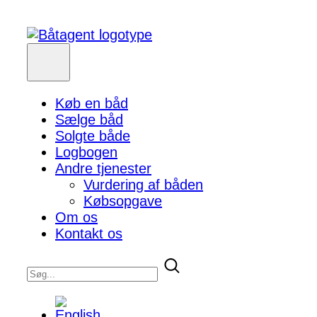
Køb en båd
Sælge båd
Solgte både
Logbogen
Andre tjenester
Vurdering af båden
Købsopgave
Om os
Kontakt os