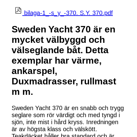
bilaga-1_-s_y_-370. S.Y. 370.pdf
Sweden Yacht 370 är en
mycket välbyggd och
välseglande båt. Detta
exemplar har värme,
ankarspel,
Duxmadrasser, rullmast
m m.
Sweden Yacht 370 är en snabb och trygg
seglare som rör värdigt och med tyngd i
sjön, inte mist i hård kryss. Inredningen
är av högsta klass och välskött.
Teakdäcket håller bra standard och är