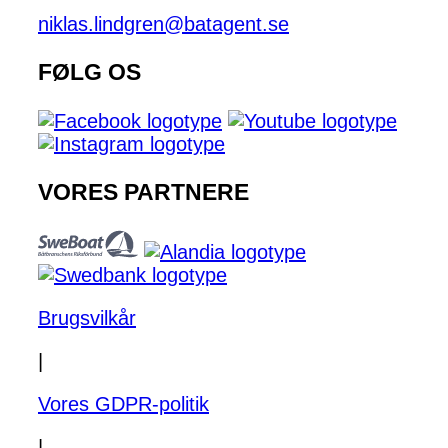
niklas.lindgren@batagent.se
FØLG OS
VORES PARTNERE
Brugsvilkår
|
Vores GDPR-politik
|