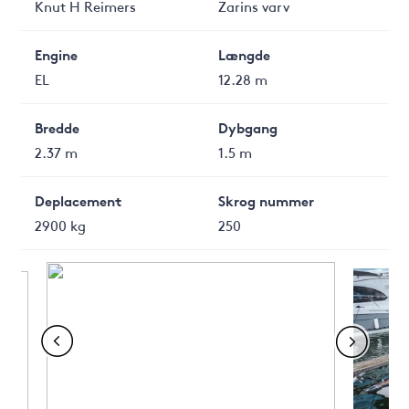
Knut H Reimers
Zarins varv
Engine
Længde
EL
12.28 m
Bredde
Dybgang
2.37 m
1.5 m
Deplacement
Skrog nummer
2900 kg
250