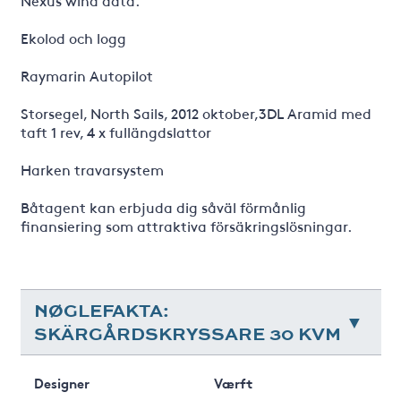
Nexus wind data.
Ekolod och logg
Raymarin Autopilot
Storsegel, North Sails, 2012 oktober,3DL Aramid med
taft 1 rev, 4 x fullängdslattor
Harken travarsystem
Båtagent kan erbjuda dig såväl förmånlig
finansiering som attraktiva försäkringslösningar.
NØGLEFAKTA:
SKÄRGÅRDSKRYSSARE 30 KVM
Designer
Værft