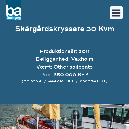
Skärgårdskryssare 30 Kvm
Produktionsår: 2011
Beliggenhed: Vaxholm
Værft:
Other sailboats
Pris: 650 000 SEK
( 59 533 €
/
444 618 DKK
/
252 554 PLN )