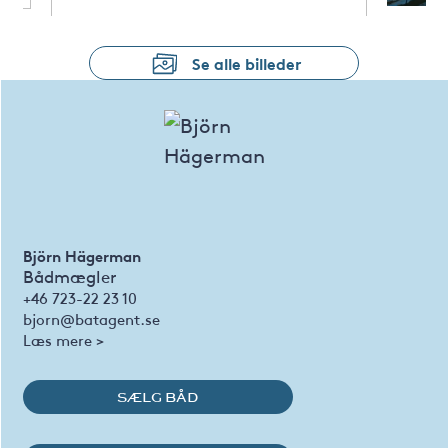
Se alle billeder
Björn Hägerman
Bådmægler
+46 723-22 23 10
bjorn@batagent.se
Læs mere >
SÆLG BÅD