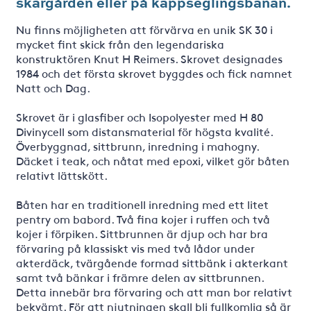
skärgården eller på kappseglingsbanan.
Nu finns möjligheten att förvärva en unik SK 30 i
mycket fint skick från den legendariska
konstruktören Knut H Reimers. Skrovet designades
1984 och det första skrovet byggdes och fick namnet
Natt och Dag.
Skrovet är i glasfiber och Isopolyester med H 80
Divinycell som distansmaterial för högsta kvalité.
Överbyggnad, sittbrunn, inredning i mahogny.
Däcket i teak, och nåtat med epoxi, vilket gör båten
relativt lättskött.
Båten har en traditionell inredning med ett litet
pentry om babord. Två fina kojer i ruffen och två
kojer i förpiken. Sittbrunnen är djup och har bra
förvaring på klassiskt vis med två lådor under
akterdäck, tvärgående formad sittbänk i akterkant
samt två bänkar i främre delen av sittbrunnen.
Detta innebär bra förvaring och att man bor relativt
bekvämt. För att njutningen skall bli fullkomlig så är