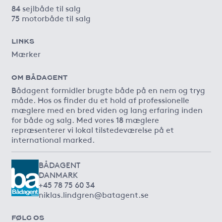
84 sejlbåde til salg
75 motorbåde til salg
LINKS
Mærker
OM BÅDAGENT
Bådagent formidler brugte både på en nem og tryg
måde. Hos os finder du et hold af professionelle
mæglere med en bred viden og lang erfaring inden
for både og salg. Med vores 18 mæglere
repræsenterer vi lokal tilstedeværelse på et
international marked.
BÅDAGENT
DANMARK
+45 78 75 60 34
niklas.lindgren@batagent.se
FØLG OS