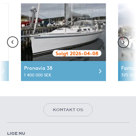
5
Solgt 2026-04-08
Pronavia 38
Fanta
1 400 000 SEK
395 00
KONTAKT OS
LIGE NU