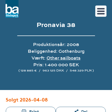
Pronavia 38
Produktionsår: 2008
Beliggenhed: Gothenburg
Værft:
Other sailboats
Pris: 1 400 000 SEK
( 128 885 €
/
963 125 DKK
/
548 329 PLN )
Image gallery
Solgt 2026-04-08
Print
Del