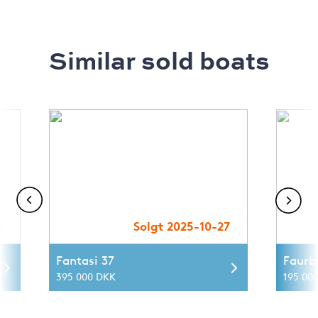
Similar sold boats
4
Solgt 2025-10-27
Fantasi 37
Faurb
395 000 DKK
195 000