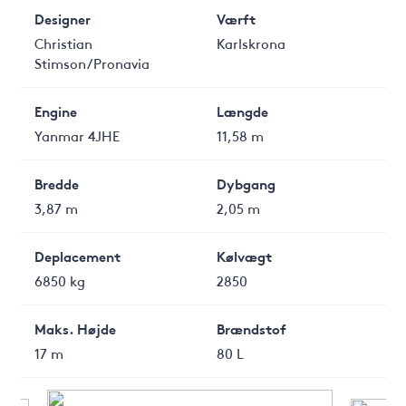
Designer
Værft
Christian
Karlskrona
Stimson/Pronavia
Engine
Længde
Yanmar 4JHE
11,58 m
Bredde
Dybgang
3,87 m
2,05 m
Deplacement
Kølvægt
6850 kg
2850
Maks. Højde
Brændstof
17 m
80 L