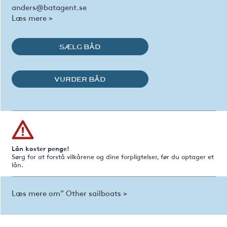
anders@batagent.se
Læs mere >
SÆLG BÅD
VURDER BÅD
Lån koster penge!
Sørg for at forstå vilkårene og dine forpligtelser, før du optager et
lån.
Læs mere om” Other sailboats >