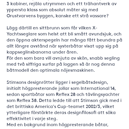
3 kabiner, rejäla utrymmen och ett trähantverk av
yppersta klass som absolut mäter sig med
Orustvarvens byggen, kanske ett strå vassare?
Lägg därtill en sittbrunn som får vilken X-
Yachtsseglare som helst att bli smått avundsjuk, och
den öppna akterspegeln har många fått beundra på
allt längre avstånd när systerbåtar visat upp sig på
kappseglinsbanorna under åren.
För den som bara vill avnjuta av skön, snabb segling
med två siffriga surfar på loggen så är nog denna
båtmodell den optimala nöjesmaskinen.
Stimsons designrötter ligger i segelbåtsdesign,
initialt högpresterande jollar som International 14,
sedan sportbåtar som Reflex 28 och tävlingsyachter
som Reflex 38. Detta ledde till att Stimson gick med i
det brittiska America's Cup-teamet 2002/3, vilket
ytterligare förstärkte deras designfilosofi att söka
effektivitet i varje steg.
Med en bakgrund inom högpresterande båtar,