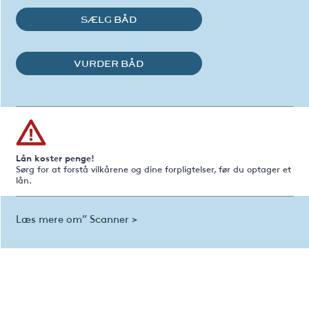
SÆLG BÅD
VURDER BÅD
Lån koster penge!
Sørg for at forstå vilkårene og dine forpligtelser, før du optager et
lån.
Læs mere om” Scanner >