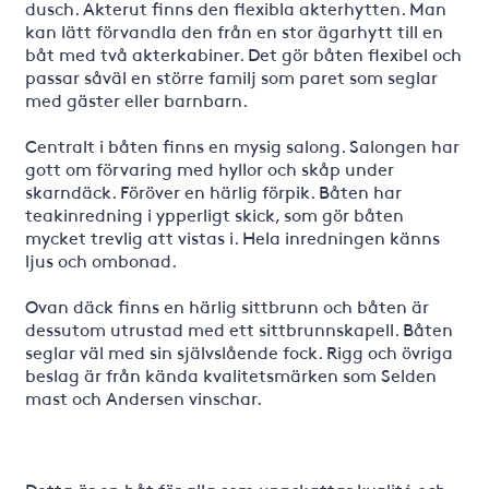
dusch. Akterut finns den flexibla akterhytten. Man
kan lätt förvandla den från en stor ägarhytt till en
båt med två akterkabiner. Det gör båten flexibel och
passar såväl en större familj som paret som seglar
med gäster eller barnbarn.
Centralt i båten finns en mysig salong. Salongen har
gott om förvaring med hyllor och skåp under
skarndäck. Föröver en härlig förpik. Båten har
teakinredning i ypperligt skick, som gör båten
mycket trevlig att vistas i. Hela inredningen känns
ljus och ombonad.
Ovan däck finns en härlig sittbrunn och båten är
dessutom utrustad med ett sittbrunnskapell. Båten
seglar väl med sin självslående fock. Rigg och övriga
beslag är från kända kvalitetsmärken som Selden
mast och Andersen vinschar.