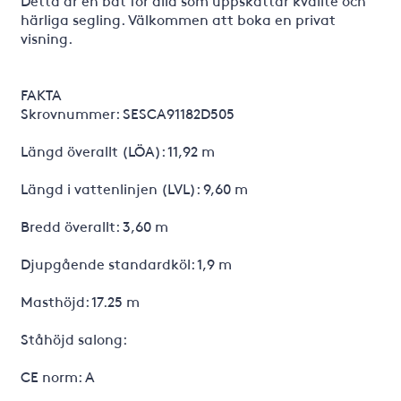
Detta är en båt för alla som uppskattar kvalité och
härliga segling. Välkommen att boka en privat
visning.
FAKTA
Skrovnummer: SESCA91182D505
Längd överallt (LÖA): 11,92 m
Längd i vattenlinjen (LVL): 9,60 m
Bredd överallt: 3,60 m
Djupgående standardköl: 1,9 m
Masthöjd: 17.25 m
Ståhöjd salong:
CE norm: A