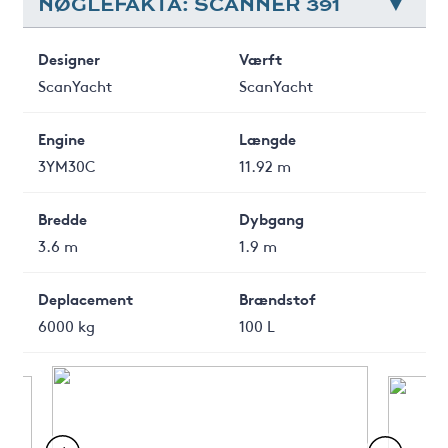
NØGLEFAKTA: SCANNER 391
Designer
Værft
ScanYacht
ScanYacht
Engine
Længde
3YM30C
11.92 m
Bredde
Dybgang
3.6 m
1.9 m
Deplacement
Brændstof
6000 kg
100 L