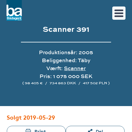
Scanner 391
Produktionsår: 2005
Beliggenhed: Täby
Værft:
Scanner
Pris: 1 075 000 SEK
( 98 405 €
/
734 863 DKK
/
417 502 PLN )
Image gallery
Solgt 2019-05-29
Print
Del