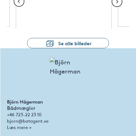
Se alle billeder
Björn Hägerman
Bådmægler
+46 723-22 23 10
bjorn@batagent.se
Læs mere >