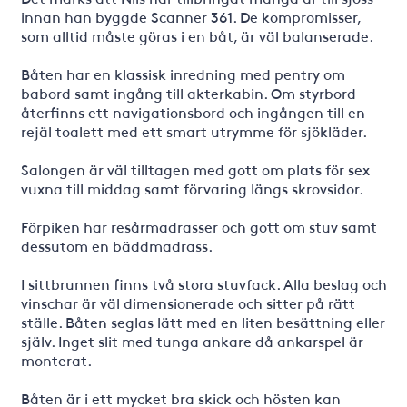
innan han byggde Scanner 361. De kompromisser,
som alltid måste göras i en båt, är väl balanserade.
Båten har en klassisk inredning med pentry om
babord samt ingång till akterkabin. Om styrbord
återfinns ett navigationsbord och ingången till en
rejäl toalett med ett smart utrymme för sjökläder.
Salongen är väl tilltagen med gott om plats för sex
vuxna till middag samt förvaring längs skrovsidor.
Förpiken har resårmadrasser och gott om stuv samt
dessutom en bäddmadrass.
I sittbrunnen finns två stora stuvfack. Alla beslag och
vinschar är väl dimensionerade och sitter på rätt
ställe. Båten seglas lätt med en liten besättning eller
själv. Inget slit med tunga ankare då ankarspel är
monterat.
Båten är i ett mycket bra skick och hösten kan