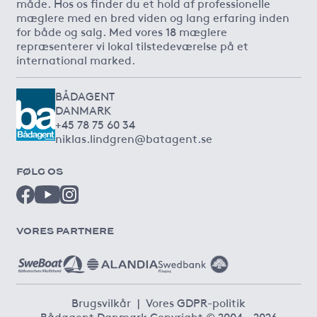
måde. Hos os finder du et hold af professionelle
mæglere med en bred viden og lang erfaring inden
for både og salg. Med vores 18 mæglere
repræsenterer vi lokal tilstedeværelse på et
international marked.
BÅDAGENT
DANMARK
+45 78 75 60 34
niklas.lindgren@batagent.se
FØLG OS
VORES PARTNERE
Brugsvilkår
|
Vores GDPR-politik
Bådagent Danmark Copyright © 2004 - 2026