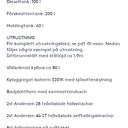
Dieseltank: 100 l
Färskvattentank: 200 l
Holdingtank: 60 l
UTRUSTNING
För komplett utrustningslista, se pdf-fil ovan. Nedan
följer några exempel på utrustning.
Sittbrunnstält med ståhöjd ca 1,9m
Välisolerad kylbox ca 80 l
Kylaggregat Isoterm 3201K med sjövattenkylning
Badplattform med varmvattendusch
2st Andersen 28 tvåväxlade fallwinschar
2st Andersen 46 ST tvåväxlade selftailingwinschar
8st fallavlastare på rufftaket