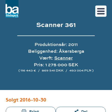
Scanner 361
Produktionsår: 2011
Beliggenhed: Åkersberga
Værft:
Scanner
Pris: 1 275 000 SEK
( 116 443 €
/
869 541 DKK
/
493 004 PLN )
Image gallery
Solgt 2016-10-30
Print
Del