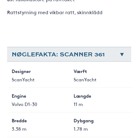
Rattstyrning med vikbar ratt, skinnklädd
NØGLEFAKTA: SCANNER 361
Designer
Værft
ScanYacht
ScanYacht
Engine
Længde
Volvo D1-30
11 m
Bredde
Dybgang
3.38 m
1.78 m