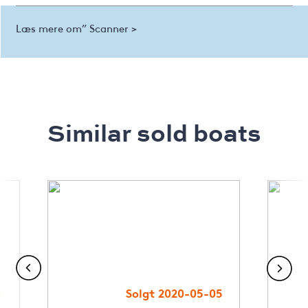
Læs mere om” Scanner >
Similar sold boats
9
Solgt 2020-05-05