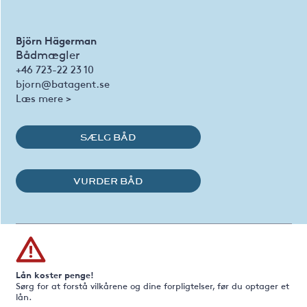
Björn Hägerman
Bådmægler
+46 723-22 23 10
bjorn@batagent.se
Læs mere >
SÆLG BÅD
VURDER BÅD
Lån koster penge!
Sørg for at forstå vilkårene og dine forpligtelser, før du optager et
lån.