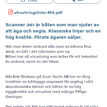
utrustningslista-456.pdf
Scanner 361 är båten som man njuter av
att äga och segla. Klassiska linjer och en
hög kvalité. Förste ägaren säljer.
När man kliver ombord slås man av båtens fina
skick, en båt i det närmaste som ny.
Båten har all utrustning som krävs för ett bekvämt
liv ombord, samt en del tillval.
Nils Erik Olofsson på Scan Yacht AB har en lång
tradition av båtbygge anpassat för segling i vårt
skandinaviska klimat och båten är av hög
byggkvalité och utrustad med många fiffiga
lösningar.
Det märks att Nils har tillbringat många år till sjöss