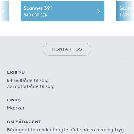
Scanner 391
Scann
840 000 SEK
1 075 0
KONTAKT OS
LIGE NU
84 sejlbåde til salg
75 motorbåde til salg
LINKS
Mærker
OM BÅDAGENT
Bådagent formidler brugte både på en nem og tryg