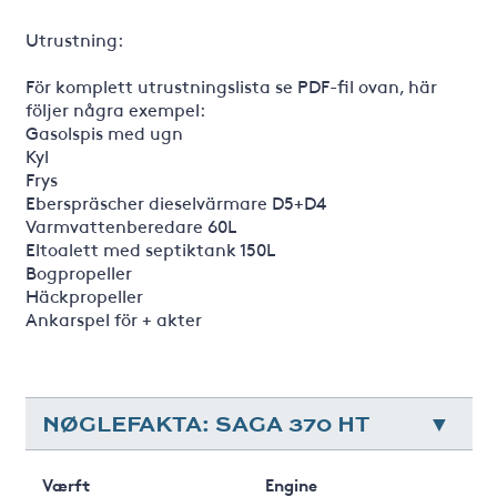
Utrustning:
För komplett utrustningslista se PDF-fil ovan, här
följer några exempel:
Gasolspis med ugn
Kyl
Frys
Eberspräscher dieselvärmare D5+D4
Varmvattenberedare 60L
Eltoalett med septiktank 150L
Bogpropeller
Häckpropeller
Ankarspel för + akter
NØGLEFAKTA: SAGA 370 HT
Værft
Engine