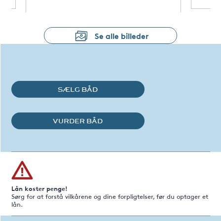
Se alle billeder
SÆLG BÅD
VURDER BÅD
Lån koster penge!
Sørg for at forstå vilkårene og dine forpligtelser, før du optager et
lån.