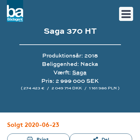
Saga 370 HT
Produktionsår: 2018
Beliggenhed: Nacka
Værft:
Saga
Pris: 2 999 000 SEK
( 274 423 €
/
2 049 714 DKK
/
1 161 986 PLN )
Image gallery
Solgt 2020-06-23
Print
Del