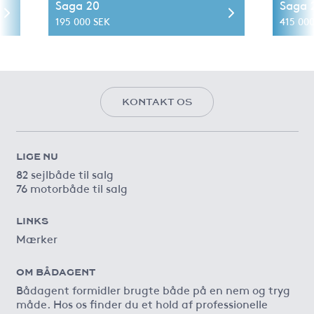
Saga 20
Saga 
195 000 SEK
415 00
KONTAKT OS
LIGE NU
82 sejlbåde til salg
76 motorbåde til salg
LINKS
Mærker
OM BÅDAGENT
Bådagent formidler brugte både på en nem og tryg
måde. Hos os finder du et hold af professionelle