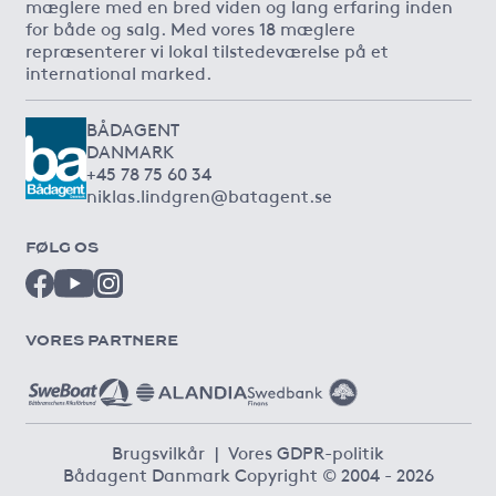
mæglere med en bred viden og lang erfaring inden
for både og salg. Med vores 18 mæglere
repræsenterer vi lokal tilstedeværelse på et
international marked.
BÅDAGENT
DANMARK
+45 78 75 60 34
niklas.lindgren@batagent.se
FØLG OS
VORES PARTNERE
Brugsvilkår
|
Vores GDPR-politik
Bådagent Danmark Copyright © 2004 - 2026