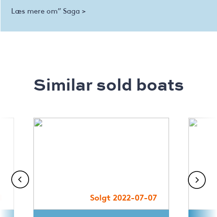
Læs mere om” Saga >
Similar sold boats
1
Solgt 2022-07-07