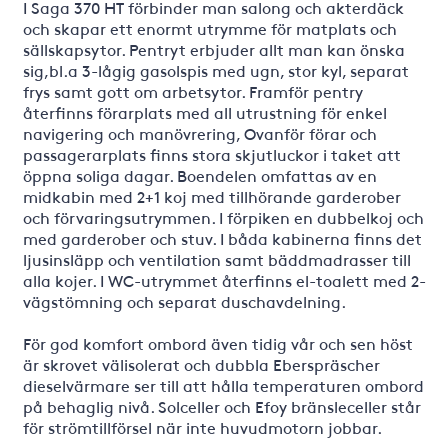
I Saga 370 HT förbinder man salong och akterdäck
och skapar ett enormt utrymme för matplats och
sällskapsytor. Pentryt erbjuder allt man kan önska
sig,bl.a 3-lågig gasolspis med ugn, stor kyl, separat
frys samt gott om arbetsytor. Framför pentry
återfinns förarplats med all utrustning för enkel
navigering och manövrering, Ovanför förar och
passagerarplats finns stora skjutluckor i taket att
öppna soliga dagar. Boendelen omfattas av en
midkabin med 2+1 koj med tillhörande garderober
och förvaringsutrymmen. I förpiken en dubbelkoj och
med garderober och stuv. I båda kabinerna finns det
ljusinsläpp och ventilation samt bäddmadrasser till
alla kojer. I WC-utrymmet återfinns el-toalett med 2-
vägstömning och separat duschavdelning.
För god komfort ombord även tidig vår och sen höst
är skrovet välisolerat och dubbla Eberspräscher
dieselvärmare ser till att hålla temperaturen ombord
på behaglig nivå. Solceller och Efoy bränsleceller står
för strömtillförsel när inte huvudmotorn jobbar.