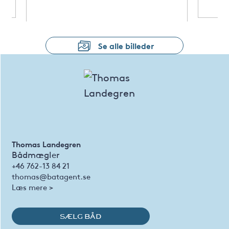
Se alle billeder
Thomas Landegren
Bådmægler
+46 762-13 84 21
thomas@batagent.se
Læs mere >
SÆLG BÅD