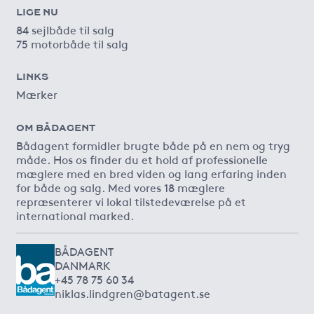
LIGE NU
84 sejlbåde til salg
75 motorbåde til salg
LINKS
Mærker
OM BÅDAGENT
Bådagent formidler brugte både på en nem og tryg
måde. Hos os finder du et hold af professionelle
mæglere med en bred viden og lang erfaring inden
for både og salg. Med vores 18 mæglere
repræsenterer vi lokal tilstedeværelse på et
international marked.
BÅDAGENT
DANMARK
+45 78 75 60 34
niklas.lindgren@batagent.se