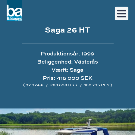
Saga 26 HT
Produktionsår: 1999
Beliggenhed: Västerås
Værft:
Saga
Pris: 415 000 SEK
( 37 974 €
/
283 638 DKK
/
160 795 PLN )