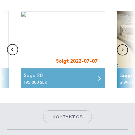
1
Solgt 2022-07-07
Saga 20
Saga 
195 000 SEK
2 999 0
KONTAKT OS