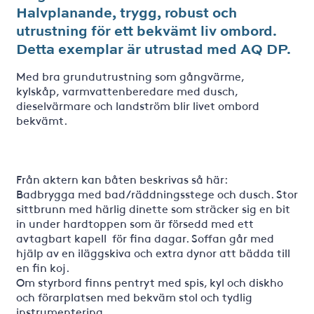
Halvplanande, trygg, robust och
utrustning för ett bekvämt liv ombord.
Detta exemplar är utrustad med AQ DP.
Med bra grundutrustning som gångvärme,
kylskåp, varmvattenberedare med dusch,
dieselvärmare och landström blir livet ombord
bekvämt.
Från aktern kan båten beskrivas så här:
Badbrygga med bad/räddningsstege och dusch. Stor
sittbrunn med härlig dinette som sträcker sig en bit
in under hardtoppen som är försedd med ett
avtagbart kapell för fina dagar. Soffan går med
hjälp av en iläggskiva och extra dynor att bädda till
en fin koj.
Om styrbord finns pentryt med spis, kyl och diskho
och förarplatsen med bekväm stol och tydlig
instrumentering.