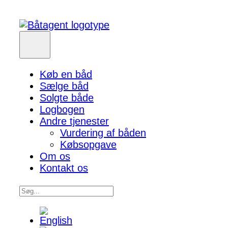
Køb en båd
Sælge båd
Solgte både
Logbogen
Andre tjenester
Vurdering af båden
Købsopgave
Om os
Kontakt os