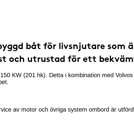
byggd båt för livsnjutare som ä
st och utrustad för ett bekväm
50 KW (201 hk). Detta i kombination med Volvos dre
et.
ervice av motor och övriga system ombord är utför