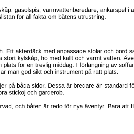
åp, gasolspis, varmvattenberedare, ankarspel i a
listan för all fakta om båtens utrustning.
Ett akterdäck med anpassade stolar och bord samt 
a stort kylskåp, ho med kallt och varmt vatten. Även
plats för en trevlig middag. I förlängning av soffa
har man god sikt och instrument på rätt plats.
 kojer på båda sidor. Dessa är bredare än standard 
bra stickoj och garderob.
ad, och båten är redo för nya äventyr. Bara att flyt