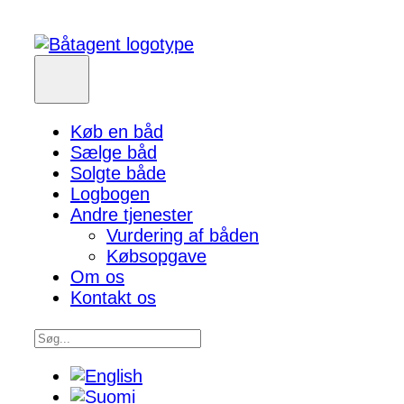
Køb en båd
Sælge båd
Solgte både
Logbogen
Andre tjenester
Vurdering af båden
Købsopgave
Om os
Kontakt os