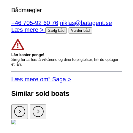
Bådmægler
+46 705-92 60 76
niklas@batagent.se
Læs mere >
Sælg båd
Vurder båd
Lån koster penge!
Sørg for at forstå vilkårene og dine forpligtelser, før du optager
et lån.
Læs mere om” Saga >
Similar sold boats