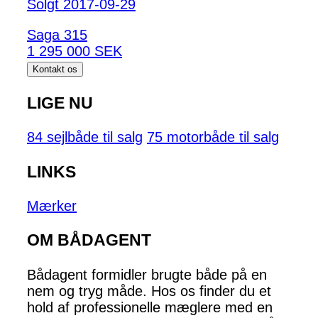
Solgt 2017-09-29
Saga 315
1 295 000 SEK
Kontakt os
LIGE NU
84 sejlbåde til salg
75 motorbåde til salg
LINKS
Mærker
OM BÅDAGENT
Bådagent formidler brugte både på en
nem og tryg måde. Hos os finder du et
hold af professionelle mæglere med en