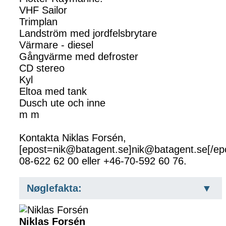
VHF Sailor
Trimplan
Landström med jordfelsbrytare
Värmare - diesel
Gångvärme med defroster
CD stereo
Kyl
Eltoa med tank
Dusch ute och inne
m m
Kontakta Niklas Forsén,
[epost=nik@batagent.se]nik@batagent.se[/ep
08-622 62 00 eller +46-70-592 60 76.
Nøglefakta:
Niklas Forsén