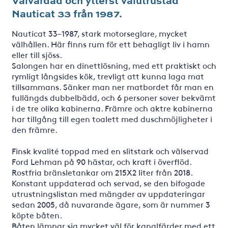
Välvårdad och ytterst välutrustad
Nauticat 33 från 1987.
Nauticat 33–1987, stark motorseglare, mycket
välhållen. Här finns rum för ett behagligt liv i hamn
eller till sjöss.
Salongen har en dinettlösning, med ett praktiskt och
rymligt långsides kök, trevligt att kunna laga mat
tillsammans. Sänker man ner matbordet får man en
fullängds dubbelbädd, och 6 personer sover bekvämt
i de tre olika kabinerna. Främre och aktre kabinerna
har tillgång till egen toalett med duschmöjligheter i
den främre.
Finsk kvalité toppad med en slitstark och välservad
Ford Lehman på 90 hästar, och kraft i överflöd.
Rostfria bränsletankar om 215X2 liter från 2018.
Konstant uppdaterad och servad, se den bifogade
utrustningslistan med mängder av uppdateringar
sedan 2005, då nuvarande ägare, som är nummer 3
köpte båten.
Båten lämpar sig mycket väl för kanalfärder med ett