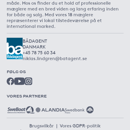
måde. Hos os finder du et hold af professionelle
mæglere med en bred viden og lang erfaring inden
for både og salg. Med vores 18 mæglere
repræsenterer vi lokal tilstedeværelse på et
international marked.
BÅDAGENT
DANMARK
+45 78 75 60 34
niklas.lindgren@batagent.se
FØLG OS
VORES PARTNERE
Brugsvilkår
|
Vores GDPR-politik