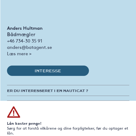
Anders Hultman
Bådmægler
+46 734-30 35 91
anders@batagent.se
Læs mere >
INTERESSE
ER DU INTERESSERET I EN NAUTICAT ?
Lån koster penge!
Sørg for at forstå vilkårene og dine forpligtelser, før du optager et
lån.