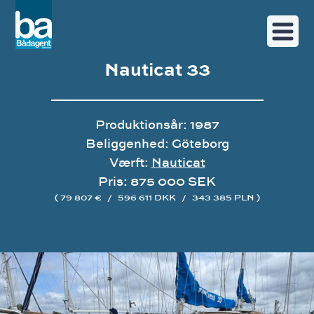
Nauticat 33
Produktionsår: 1987
Beliggenhed: Göteborg
Værft:
Nauticat
Pris: 875 000 SEK
( 79 807 €
/
596 611 DKK
/
343 385 PLN )