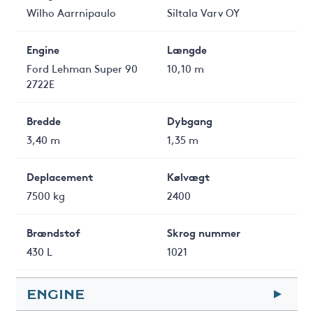
Wilho Aarrnipaulo
Siltala Varv OY
Engine
Længde
Ford Lehman Super 90
10,10 m
2722E
Bredde
Dybgang
3,40 m
1,35 m
Deplacement
Kølvægt
7500 kg
2400
Brændstof
Skrog nummer
430 L
1021
ENGINE