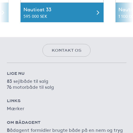
Nauticat 33
Nauti
595 000 SEK
1 100 0
KONTAKT OS
LIGE NU
83 sejlbåde til salg
76 motorbåde til salg
LINKS
Mærker
OM BÅDAGENT
Bådagent formidler brugte både på en nem og tryg