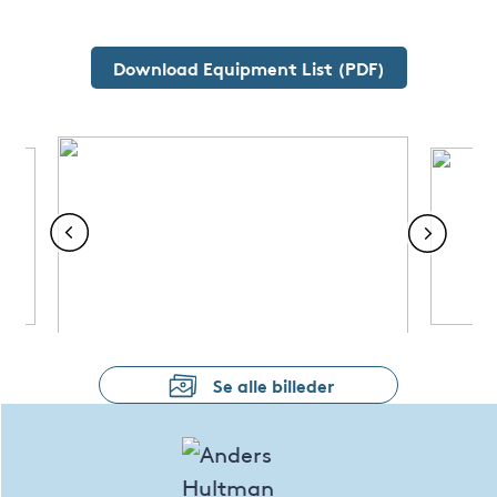
Engine
Hp
Ford Lehman 2722E
90
Download Equipment List (PDF)
Se alle billeder