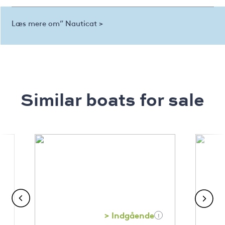
Læs mere om” Nauticat >
Similar boats for sale
> Indgående
!