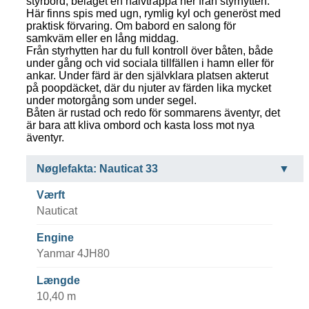
styrbord, beläget en halvtrappa ner från styrhytten.
Här finns spis med ugn, rymlig kyl och generöst med
praktisk förvaring. Om babord en salong för
samkväm eller en lång middag.
Från styrhytten har du full kontroll över båten, både
under gång och vid sociala tillfällen i hamn eller för
ankar. Under färd är den självklara platsen akterut
på poopdäcket, där du njuter av färden lika mycket
under motorgång som under segel.
Båten är rustad och redo för sommarens äventyr, det
är bara att kliva ombord och kasta loss mot nya
äventyr.
Nøglefakta: Nauticat 33
Værft
Nauticat
Engine
Yanmar 4JH80
Længde
10,40 m