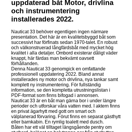
uppdaterad båt Motor, drivlina
och instrumentering
installerades 2022.
Nauticat 33 behöver egentligen ingen närmare
presentation. Det här är en kvalitetsbyggd båt som
successivt har förfinats sedan 1970-talet. En robust
och välkonstruerad långfärdsbåt med mycket hög
kvalitet i alla detaljer. Ombord existerar dåligt väder
knappt, här färdas man bekvämt oavsett
förhållanden.
Denna Nauticat 33 genomgick en omfattande
professionell uppdatering 2022. Bland annat
installerades ny motor och drivlina, nya tankar samt
komplett ny instrumentering. För fullständig
information, se den kompletta utrustningslistan i
PDF-format som finns bifogad i annonsen.
Nauticat 33 är en båt man gärna bor i under längre
perioder och utforskar våra vatten med. I aktern finns
en privat ägarhytt med gott om smart och
välplanerad förvaring. Förut finns en separat gästhytt
eller barnkabin. En rymlig toalett med dusch.
Båten har ett väl tilltaget längsgående pentry om