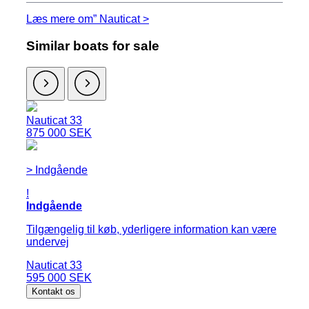
Læs mere om” Nauticat >
Similar boats for sale
Nauticat 33
875 000 SEK
> Indgående
!
Indgående
Tilgængelig til køb, yderligere information kan være
undervej
Nauticat 33
595 000 SEK
Kontakt os