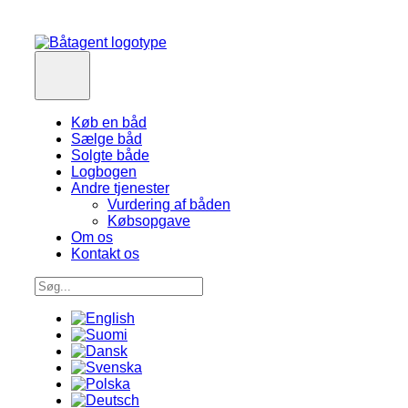
Køb en båd
Sælge båd
Solgte både
Logbogen
Andre tjenester
Vurdering af båden
Købsopgave
Om os
Kontakt os