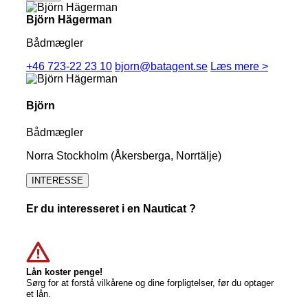
Björn Hägerman
Bådmægler
+46 723-22 23 10
bjorn@batagent.se
Læs mere >
Björn
Bådmægler
Norra Stockholm (Åkersberga, Norrtälje)
INTERESSE
Er du interesseret i en Nauticat ?
Lån koster penge!
Sørg for at forstå vilkårene og dine forpligtelser, før du optager
et lån.