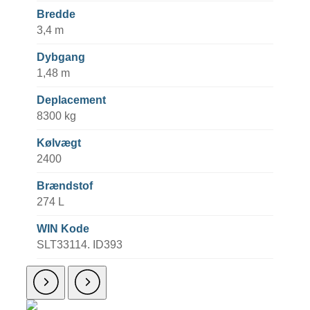
Bredde
3,4 m
Dybgang
1,48 m
Deplacement
8300 kg
Kølvægt
2400
Brændstof
274 L
WIN Kode
SLT33114. ID393