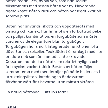
båten redan 1999, av sin vän, som han seglat
tillsammans med sedan båten var ny. Nuvarande
ägare köpte båten 2020 och båten har legat kvar på
samma plats.
Båten har används, skötts och uppdaterats med
omsorg och kärlek. Här finns bl a en förbättrad peke
och pullpit kombination, en targabåde som måste
vara en av de elegantare blan targabågar.
Targabågen har smart integrerade funktioner, bl a
dävertar och solceller. Teakdäcket är omlagt med lite
bredare ribb som är limmade, inte skruvade.
Dessutom har detta nåtats om relativt nyligen och
är i mycket vackert skick. Resten av båten följer
samma tema med mer detaljer på både bilder och i
utrustningslistan. Inredningen är dessutom
förvånansvärt fint bevarad utan minsta skråma.
En härlig båtmodell i sitt livs form!
FAKTA