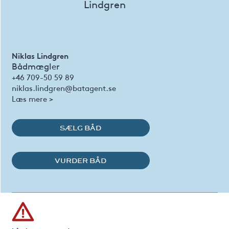
Niklas Lindgren
Bådmægler
+46 709-50 59 89
niklas.lindgren@batagent.se
Læs mere >
SÆLG BÅD
VURDER BÅD