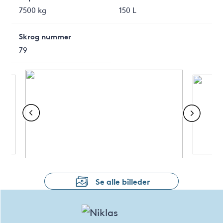
7500 kg
150 L
Skrog nummer
79
Se alle billeder