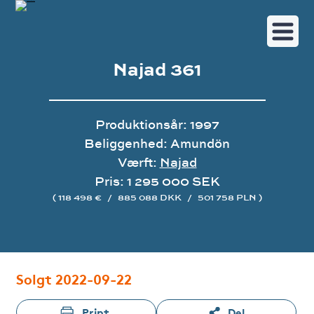
Najad 361
Produktionsår: 1997
Beliggenhed: Amundön
Værft:
Najad
Pris: 1 295 000 SEK
( 118 498 €
/
885 088 DKK
/
501 758 PLN )
Image gallery
Solgt 2022-09-22
Print
Del