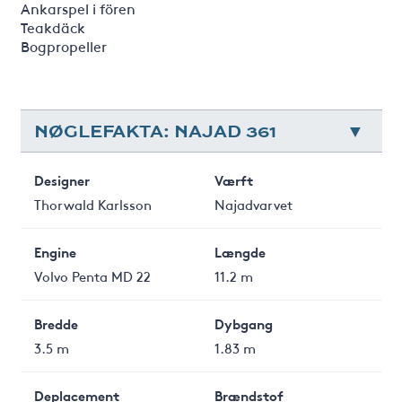
Ankarspel i fören
Teakdäck
Bogpropeller
NØGLEFAKTA: NAJAD 361
Designer
Værft
Thorwald Karlsson
Najadvarvet
Engine
Længde
Volvo Penta MD 22
11.2 m
Bredde
Dybgang
3.5 m
1.83 m
Deplacement
Brændstof