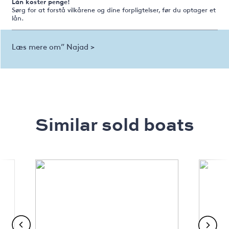
Lån koster penge!
Sørg for at forstå vilkårene og dine forpligtelser, før du optager et
lån.
Læs mere om” Najad >
Similar sold boats