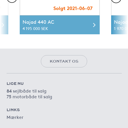
7
Solgt 2021-06-07
Najad 440 AC
Najad
4 195 000 SEK
1 970 0
KONTAKT OS
LIGE NU
84 sejlbåde til salg
75 motorbåde til salg
LINKS
Mærker