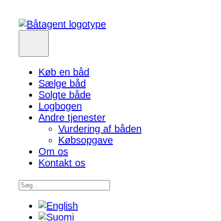
Køb en båd
Sælge båd
Solgte både
Logbogen
Andre tjenester
Vurdering af båden
Købsopgave
Om os
Kontakt os