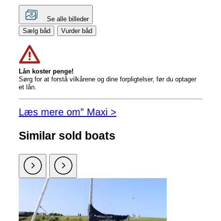
Se alle billeder
Sælg båd
Vurder båd
Lån koster penge!
Sørg for at forstå vilkårene og dine forpligtelser, før du optager
et lån.
Læs mere om” Maxi >
Similar sold boats