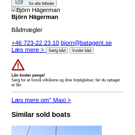
Se alle billeder
Björn Hägerman
Bådmægler
+46 723-22 23 10
bjorn@batagent.se
Læs mere >
Sælg båd
Vurder båd
Lån koster penge!
Sørg for at forstå vilkårene og dine forpligtelser, før du optager
et lån.
Læs mere om” Maxi >
Similar sold boats