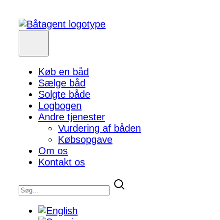
Køb en båd
Sælge båd
Solgte både
Logbogen
Andre tjenester
Vurdering af båden
Købsopgave
Om os
Kontakt os