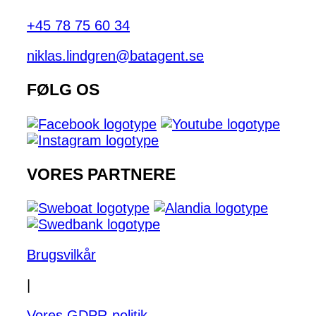
+45 78 75 60 34
niklas.lindgren@batagent.se
FØLG OS
VORES PARTNERE
Brugsvilkår
|
Vores GDPR-politik