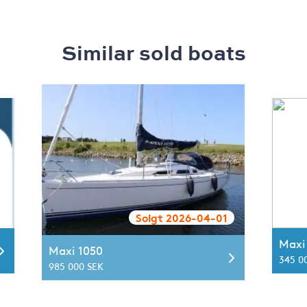
Similar sold boats
Solgt 2026-04-01
Maxi
Maxi 1050
345 0
985 000 SEK