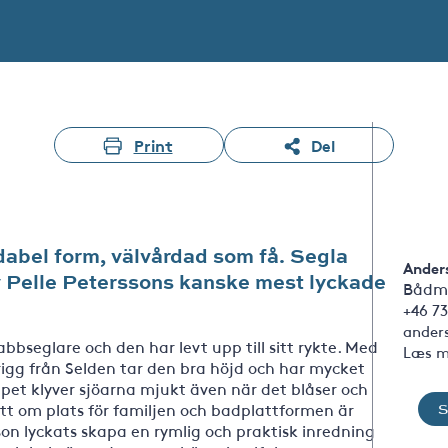
Print
Del
dabel form, välvårdad som få. Segla
Ander
 Pelle Peterssons kanske mest lyckade
Bådm
+46 73
ander
bbseglare och den har levt upp till sitt rykte. Med
Læs m
gg från Selden tar den bra höjd och har mycket
ppet klyver sjöarna mjukt även när det blåser och
t om plats för familjen och badplattformen är
rson lyckats skapa en rymlig och praktisk inredning