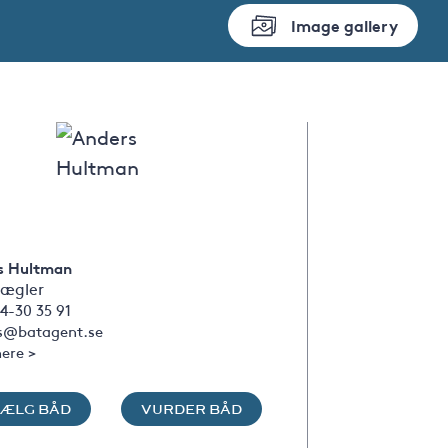
Image gallery
s Hultman
ægler
4-30 35 91
s@batagent.se
ere >
SÆLG BÅD
VURDER BÅD