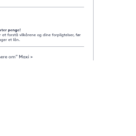
ster penge!
r at forstå vilkårene og dine forpligtelser, før
ger et lån.
ere om” Maxi >