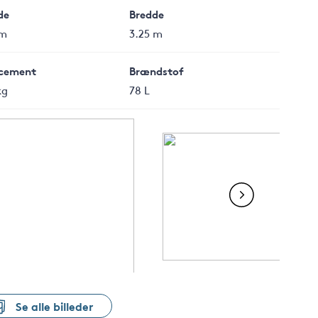
de
Bredde
 m
3.25 m
cement
Brændstof
kg
78 L
Se alle billeder