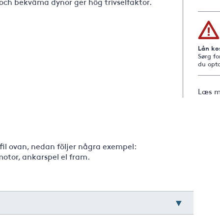
 och bekväma dynor ger hög trivselfaktor.
Lån ko
Sørg fo
du opta
Læs m
fil ovan, nedan följer några exempel:
otor, ankarspel el fram.