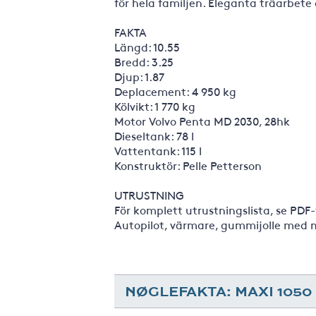
för hela familjen. Eleganta träarbete
FAKTA
Längd: 10.55
Bredd: 3.25
Djup: 1.87
Deplacement: 4 950 kg
Kölvikt: 1 770 kg
Motor Volvo Penta MD 2030, 28hk
Dieseltank: 78 l
Vattentank: 115 l
Konstruktör: Pelle Petterson
UTRUSTNING
För komplett utrustningslista, se PDF-
Autopilot, värmare, gummijolle med m
NØGLEFAKTA: MAXI 1050