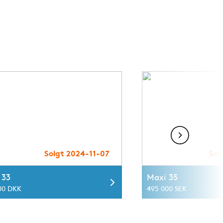
Solgt 2024-11-07
Sol
 33
Maxi 35
00 DKK
495 000 SEK