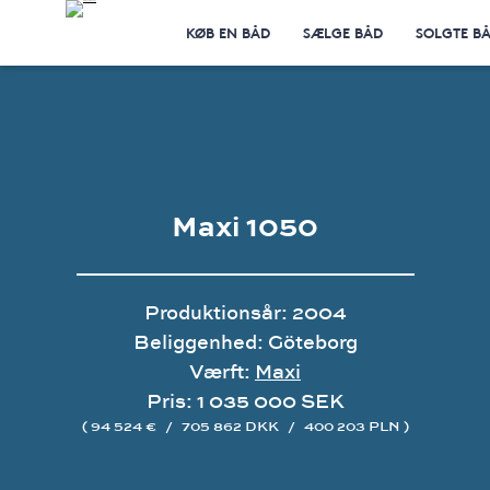
KØB EN BÅD
SÆLGE BÅD
SOLGTE B
Maxi 1050
Produktionsår: 2004
Beliggenhed: Göteborg
Værft:
Maxi
Pris: 1 035 000 SEK
( 94 524 €
/
705 862 DKK
/
400 203 PLN )