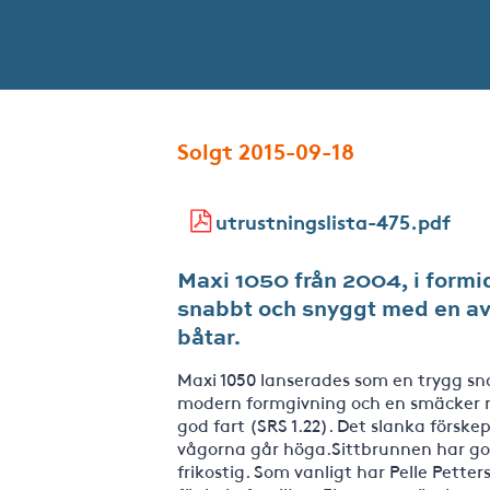
Solgt 2015-09-18
utrustningslista-475.pdf
Maxi 1050 från 2004, i formi
snabbt och snyggt med en av
båtar.
Maxi 1050 lanserades som en trygg sna
modern formgivning och en smäcker ri
god fart (SRS 1.22). Det slanka förske
vågorna går höga.Sittbrunnen har got
frikostig. Som vanligt har Pelle Pette