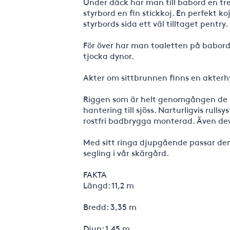
Under däck har man till babord en trev
styrbord en fin stickkoj. En perfekt ko
styrbords sida ett väl tilltaget pentry.
För över har man toaletten på babord 
tjocka dynor.
Akter om sittbrunnen finns en akterhy
Riggen som är helt genomgången de s
hantering till sjöss. Narturligvis rull
rostfri badbrygga monterad. Även deve
Med sitt ringa djupgående passar den 
segling i vår skärgård.
FAKTA
Längd: 11,2 m
Bredd: 3,35 m
Djup: 1,45 m