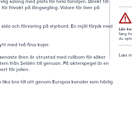
lig salong med plats för hela familjen. Direkt till
j för frivakt på långsegling. Vidare för över på
sida och förvaring på styrbord. En rejäl förpik med
Lån ko
Sørg fo
du opta
tt med två fina kojer.
Læs m
enaste åren är utrustad med rullbom för säker
system från Seldén till genuan. På akterspegel är en
rt för jollen.
lika bra till att genom Europas kanaler som härlig