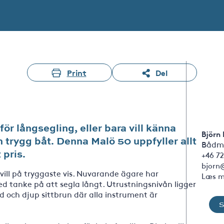
Print
Del
för långsegling, eller bara vill känna
Björn
h trygg båt. Denna Malö 50 uppfyller allt
Bådm
 pris.
+46 72
bjorn
 vill på tryggaste vis. Nuvarande ägare har
Læs m
 tanke på att segla långt. Utrustningsnivån ligger
 och djup sittbrun där alla instrument är