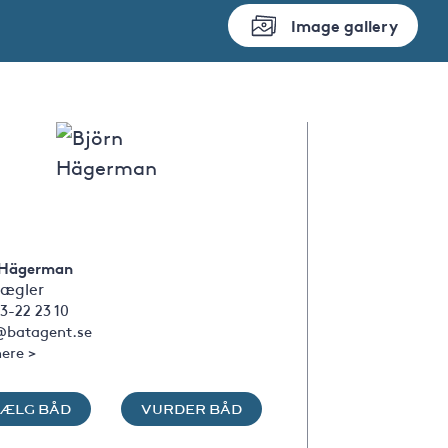
Image gallery
 Hägerman
ægler
3-22 23 10
@batagent.se
ere >
SÆLG BÅD
VURDER BÅD