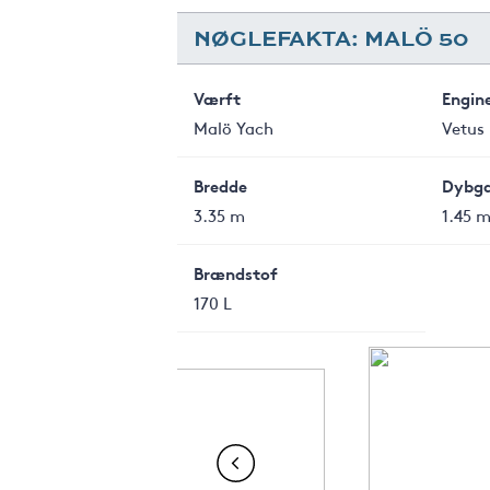
NØGLEFAKTA: MALÖ 50
Værft
Engin
Malö Yach
Vetus
Bredde
Dybg
3.35 m
1.45 
Brændstof
170 L