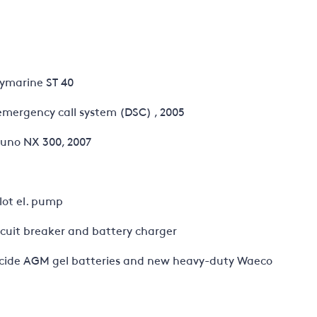
S
aymarine ST 40
emergency call system (DSC) , 2005
runo NX 300, 2007
lot el. pump
rcuit breaker and battery charger
Excide AGM gel batteries and new heavy-duty Waeco