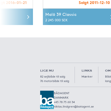
lgt 2016-01-21
Solgt 2011-12-10
Malö 39 Classic
2 245 000 SEK
LIGE NU
LINKS
OM
82 sejlbåde til salg
Mærker
Båda
76 motorbåde til salg
lang
BÅDAGENT
DANMARK
+45 78 75 60 34
niklas.lindgren@batagent.se