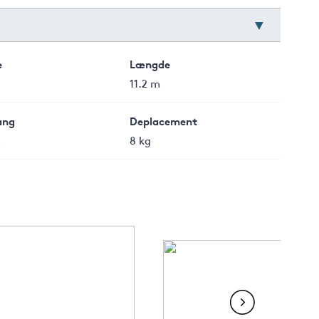
e
Længde
11.2 m
ang
Deplacement
m
8 kg