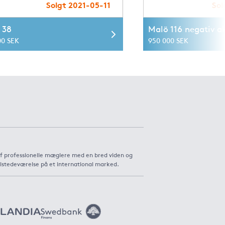
Solgt 2021-05-11
Sol
 38
Malö 116 negativ a
00 SEK
950 000 SEK
af professionelle mæglere med en bred viden og
ilstedeværelse på et international marked.