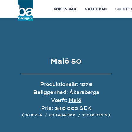
KØB EN BÅD
SÆLGE BÅD
SOLGTE 
Malö 50
Produktionsår: 1976
Beliggenhed: Åkersberga
Værft:
Malö
Pris: 340 000 SEK
( 30 855 €
/
230 404 DKK
/
130 803 PLN )