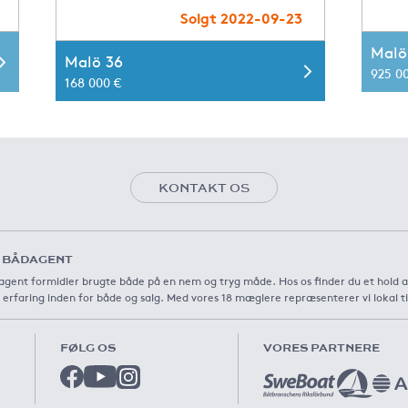
Solgt 2022-09-23
Malö
Malö 36
925 0
168 000 €
KONTAKT OS
 BÅDAGENT
gent formidler brugte både på en nem og tryg måde. Hos os finder du et hold 
 erfaring inden for både og salg. Med vores 18 mæglere repræsenterer vi lokal t
FØLG OS
VORES PARTNERE