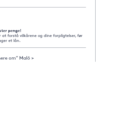
ster penge!
r at forstå vilkårene og dine forpligtelser, før
ger et lån.
ere om” Malö >