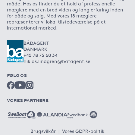
måde. Hos os finder du et hold af professionelle
mæglere med en bred viden og lang erfaring inden
for både og salg. Med vores 18 mæglere
repræsenterer vi lokal tilstedeværelse på et
international marked.
BÅDAGENT
DANMARK
+45 78 75 60 34
niklas.lindgren@batagent.se
FØLG OS
VORES PARTNERE
Brugsvilkår
|
Vores GDPR-politik