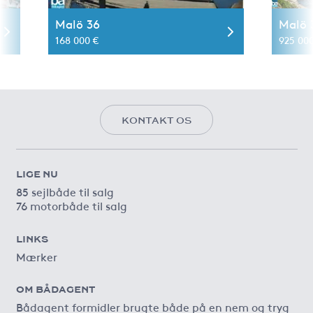
Malö 36
Malö 
168 000 €
925 00
KONTAKT OS
LIGE NU
85 sejlbåde til salg
76 motorbåde til salg
LINKS
Mærker
OM BÅDAGENT
Bådagent formidler brugte både på en nem og tryg