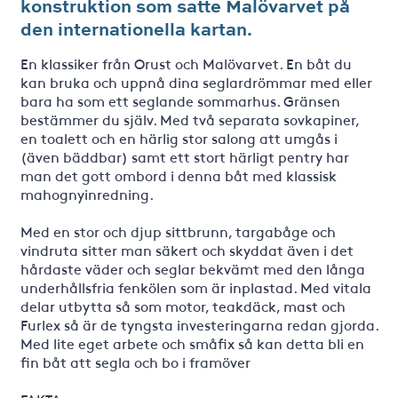
konstruktion som satte Malövarvet på
den internationella kartan.
En klassiker från Orust och Malövarvet. En båt du
kan bruka och uppnå dina seglardrömmar med eller
bara ha som ett seglande sommarhus. Gränsen
bestämmer du själv. Med två separata sovkapiner,
en toalett och en härlig stor salong att umgås i
(även bäddbar) samt ett stort härligt pentry har
man det gott ombord i denna båt med klassisk
mahognyinredning.
Med en stor och djup sittbrunn, targabåge och
vindruta sitter man säkert och skyddat även i det
hårdaste väder och seglar bekvämt med den långa
underhållsfria fenkölen som är inplastad. Med vitala
delar utbytta så som motor, teakdäck, mast och
Furlex så är de tyngsta investeringarna redan gjorda.
Med lite eget arbete och småfix så kan detta bli en
fin båt att segla och bo i framöver