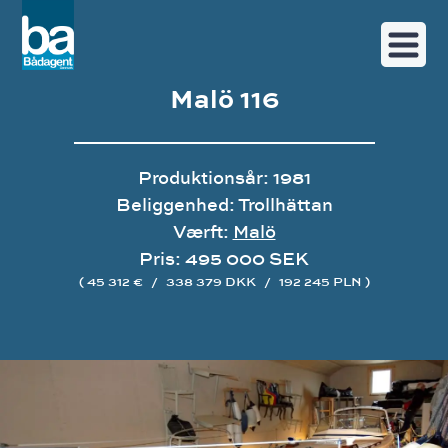
Malö 116
Produktionsår: 1981
Beliggenhed: Trollhättan
Værft:
Malö
Pris: 495 000 SEK
( 45 312 €
/
338 379 DKK
/
192 245 PLN )