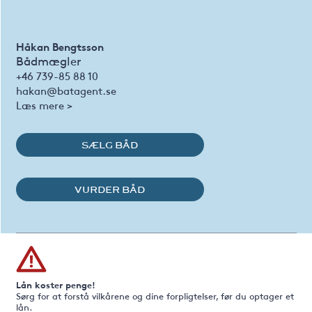
Håkan Bengtsson
Bådmægler
+46 739-85 88 10
hakan@batagent.se
Læs mere >
SÆLG BÅD
VURDER BÅD
Lån koster penge!
Sørg for at forstå vilkårene og dine forpligtelser, før du optager et
lån.