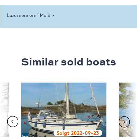
Læs mere om” Malö >
Similar sold boats
0
Solgt 2022-09-23