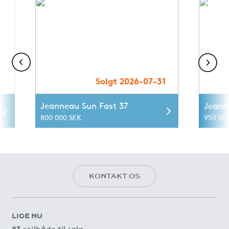
4
Solgt 2026-07-31
Jeanneau Sun Fast 37
Jeann
800 000 SEK
950 00
KONTAKT OS
LIGE NU
83 sejlbåde til salg