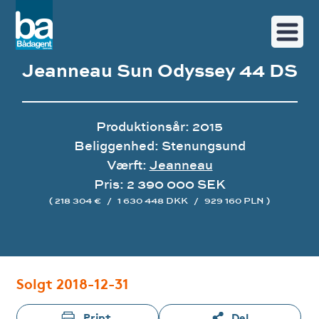
Jeanneau Sun Odyssey 44 DS
Produktionsår: 2015
Beliggenhed: Stenungsund
Værft:
Jeanneau
Pris: 2 390 000 SEK
( 218 304 €
/
1 630 448 DKK
/
929 160 PLN )
Image gallery
Solgt 2018-12-31
Print
Del