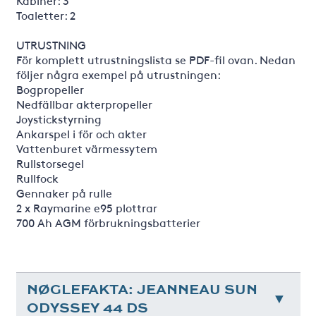
Kabiner: 3
Toaletter: 2
UTRUSTNING
För komplett utrustningslista se PDF-fil ovan. Nedan
följer några exempel på utrustningen:
Bogpropeller
Nedfällbar akterpropeller
Joystickstyrning
Ankarspel i för och akter
Vattenburet värmessytem
Rullstorsegel
Rullfock
Gennaker på rulle
2 x Raymarine e95 plottrar
700 Ah AGM förbrukningsbatterier
NØGLEFAKTA: JEANNEAU SUN
ODYSSEY 44 DS