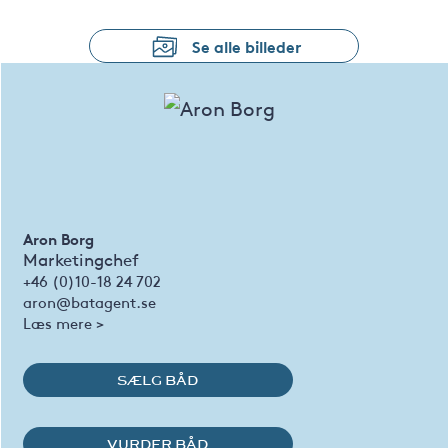
Se alle billeder
Aron Borg
Marketingchef
+46 (0)10-18 24 702
aron@batagent.se
Læs mere >
SÆLG BÅD
VURDER BÅD