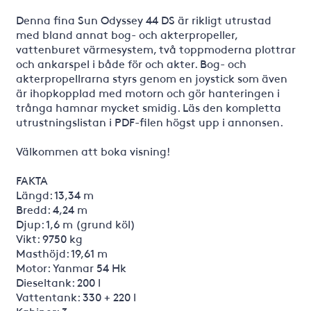
Denna fina Sun Odyssey 44 DS är rikligt utrustad
med bland annat bog- och akterpropeller,
vattenburet värmesystem, två toppmoderna plottrar
och ankarspel i både för och akter. Bog- och
akterpropellrarna styrs genom en joystick som även
är ihopkopplad med motorn och gör hanteringen i
trånga hamnar mycket smidig. Läs den kompletta
utrustningslistan i PDF-filen högst upp i annonsen.
Välkommen att boka visning!
FAKTA
Längd: 13,34 m
Bredd: 4,24 m
Djup: 1,6 m (grund köl)
Vikt: 9750 kg
Masthöjd: 19,61 m
Motor: Yanmar 54 Hk
Dieseltank: 200 l
Vattentank: 330 + 220 l