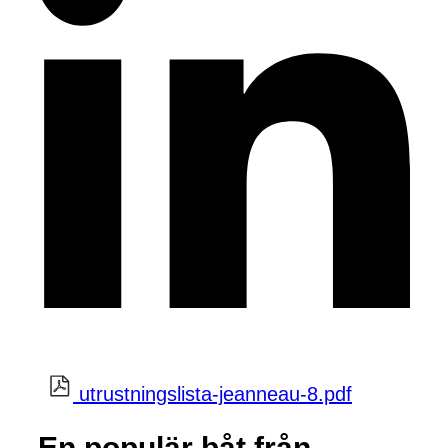
utrustningslista-jeanneau-8.pdf
En populär båt från