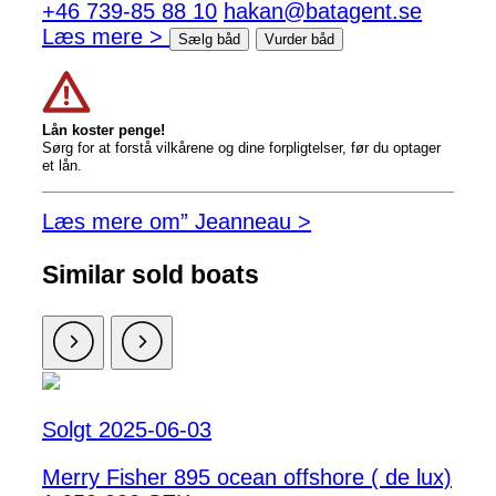
+46 739-85 88 10
hakan@batagent.se
Læs mere >
Sælg båd
Vurder båd
Lån koster penge!
Sørg for at forstå vilkårene og dine forpligtelser, før du optager
et lån.
Læs mere om” Jeanneau >
Similar sold boats
Solgt 2025-06-03
Merry Fisher 895 ocean offshore ( de lux)