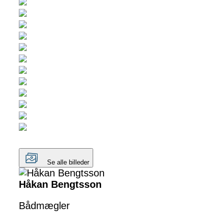
Se alle billeder
Håkan Bengtsson
Bådmægler