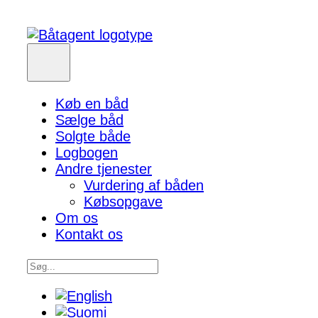
Køb en båd
Sælge båd
Solgte både
Logbogen
Andre tjenester
Vurdering af båden
Købsopgave
Om os
Kontakt os