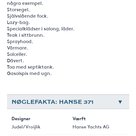
några exempel.
Storsegel.
Självslående fock.
Lazy-bag.
Specialklädser i salong, läder.
Teak i sittbrunn.
Sprayhood.
Värmare.
Solceller.
Dävert.
Toa med septiktank.
Gasolspis med ugn.
NØGLEFAKTA: HANSE 371
Designer
Værft
Judel/Vroijlik
Hanse Yachts AG