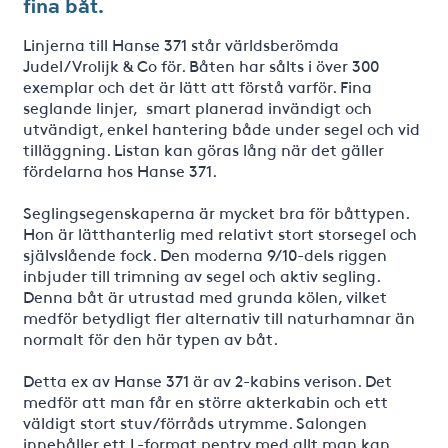
fina båt.
Linjerna till Hanse 371 står världsberömda
Judel/Vrolijk & Co för. Båten har sålts i över 300
exemplar och det är lätt att förstå varför. Fina
seglande linjer, smart planerad invändigt och
utvändigt, enkel hantering både under segel och vid
tilläggning. Listan kan göras lång när det gäller
fördelarna hos Hanse 371.
Seglingsegenskaperna är mycket bra för båttypen.
Hon är lätthanterlig med relativt stort storsegel och
självslående fock. Den moderna 9/10-dels riggen
inbjuder till trimning av segel och aktiv segling.
Denna båt är utrustad med grunda kölen, vilket
medför betydligt fler alternativ till naturhamnar än
normalt för den här typen av båt.
Detta ex av Hanse 371 är av 2-kabins verison. Det
medför att man får en större akterkabin och ett
väldigt stort stuv/förråds utrymme. Salongen
innehåller ett L-format pentry med allt man kan