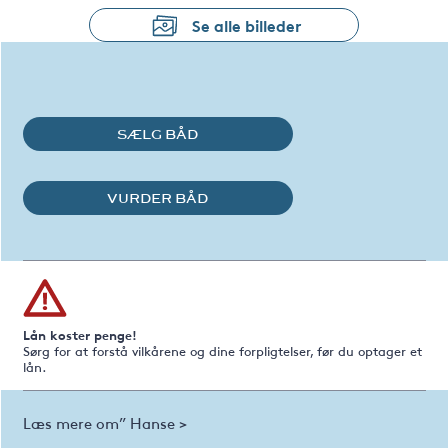
Se alle billeder
SÆLG BÅD
VURDER BÅD
Lån koster penge!
Sørg for at forstå vilkårene og dine forpligtelser, før du optager et
lån.
Læs mere om” Hanse >