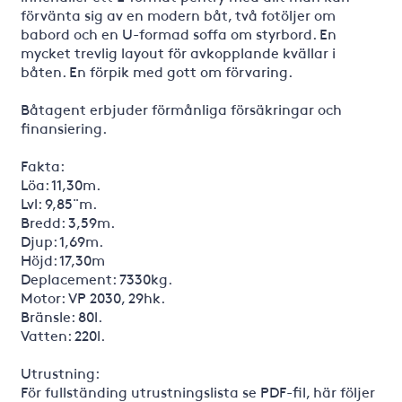
förvänta sig av en modern båt, två fotöljer om
babord och en U-formad soffa om styrbord. En
mycket trevlig layout för avkopplande kvällar i
båten. En förpik med gott om förvaring.
Båtagent erbjuder förmånliga försäkringar och
finansiering.
Fakta:
Löa: 11,30m.
Lvl: 9,85¨m.
Bredd: 3,59m.
Djup: 1,69m.
Höjd: 17,30m
Deplacement: 7330kg.
Motor: VP 2030, 29hk.
Bränsle: 80l.
Vatten: 220l.
Utrustning:
För fullständing utrustningslista se PDF-fil, här följer