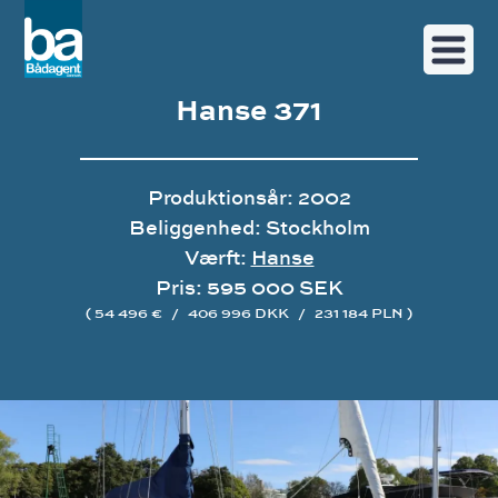
Hanse 371
Produktionsår: 2002
Beliggenhed: Stockholm
Værft:
Hanse
Pris: 595 000 SEK
( 54 496 €
/
406 996 DKK
/
231 184 PLN )