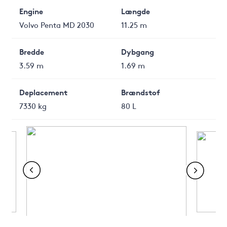
Engine
Længde
Volvo Penta MD 2030
11.25 m
Bredde
Dybgang
3.59 m
1.69 m
Deplacement
Brændstof
7330 kg
80 L