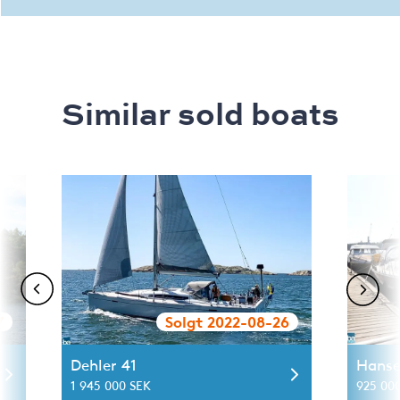
Similar sold boats
7
Solgt 2022-08-26
Dehler 41
Hanse
1 945 000 SEK
925 00