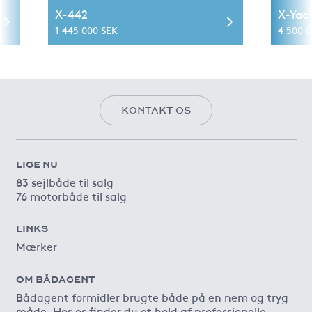
X-442
X-Yac
1 445 000 SEK
4 500 
KONTAKT OS
LIGE NU
83 sejlbåde til salg
76 motorbåde til salg
LINKS
Mærker
OM BÅDAGENT
Bådagent formidler brugte både på en nem og tryg
måde. Hos os finder du et hold af professionelle