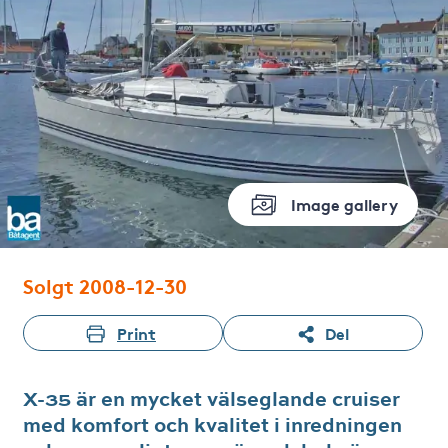
Image gallery
Solgt 2008-12-30
Print
Del
X-35 är en mycket välseglande cruiser
med komfort och kvalitet i inredningen