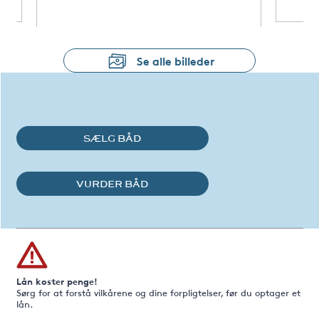
Se alle billeder
SÆLG BÅD
VURDER BÅD
Lån koster penge!
Sørg for at forstå vilkårene og dine forpligtelser, før du optager et
lån.