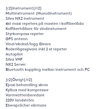
[r2]Instrument[/r2]
Multinstrument (Huvudinstrument)
Silva NX2 instrument
4st maxi repeters på masten i kolfiberlåda
Kolfiberhållare för vindinstument
Styrkompass repeter
GPS antenn
Vind/ekolod/logg Givare
Roderlägesgivare inkl 2 st repeter
Autopilot
Silva VHF
NX2 Server
Bluetooth koppling mellan instrument och PC
[r2]Övrigt[/r2]
Epoxi behandling skrov
Kylbox med kompressor
Varmvattenberedare
220V landström
Ebersprächer värmare