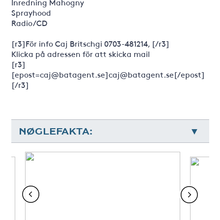
Inredning Mahogny
Sprayhood
Radio/CD
[r3]För info Caj Britschgi 0703-481214, [/r3]
Klicka på adressen för att skicka mail
[r3]
[epost=caj@batagent.se]caj@batagent.se[/epost]
[/r3]
NØGLEFAKTA: