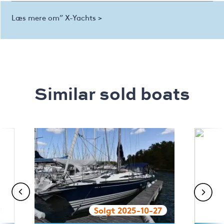
Læs mere om” X-Yachts >
Similar sold boats
2
Solgt 2025-10-27