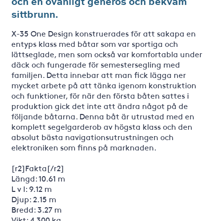
och en ovanligt generös och bekväm
sittbrunn.
X-35 One Design konstruerades för att sakapa en
entyps klass med båtar som var sportiga och
lättseglade, men som också var komfortabla under
däck och fungerade för semestersegling med
familjen. Detta innebar att man fick lägga ner
mycket arbete på att tänka igenom konstruktion
och funktioner, för när den första båten sattes i
produktion gick det inte att ändra något på de
följande båtarna. Denna båt är utrustad med en
komplett segelgarderob av högsta klass och den
absolut bästa navigationsutrustningen och
elektroniken som finns på marknaden.
[r2]Fakta[/r2]
Längd: 10.61 m
L v l: 9.12 m
Djup: 2.15 m
Bredd: 3.27 m
Vikt: 4 300 kg