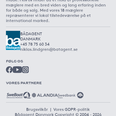
mæglere med en bred viden og lang erfaring inden
for både og salg. Med vores 18 mæglere
repræsenterer vi lokal tilstedeværelse på et
international marked.
BÅDAGENT
DANMARK
+45 78 75 60 34
niklas.lindgren@batagent.se
FØLG OS
VORES PARTNERE
Brugsvilkår
|
Vores GDPR-politik
Bådagent Danmark Copyright © 2004 - 2026