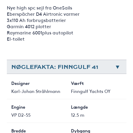
Nye high spc sejl fra OneSails
Eberspächer D4 Airtronic varmer
3x110 Ah forbrugsbatterier
Garmin 4012 plotter
Raymarine 6001plus autopilot
El-toilet
NØGLEFAKTA: FINNGULF 41
Designer
Værft
Karl-Johan Stråhlmann
Finngulf Yachts OY
Engine
Længde
VP D2-55
12.5 m
Bredde
Dybgang