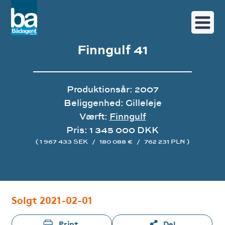
Finngulf 41
Produktionsår: 2007
Beliggenhed: Gilleleje
Værft:
Finngulf
Pris: 1 345 000 DKK
( 1 967 433 SEK
/
180 088 €
/
762 231 PLN )
Image gallery
Solgt 2021-02-01
Print
Del