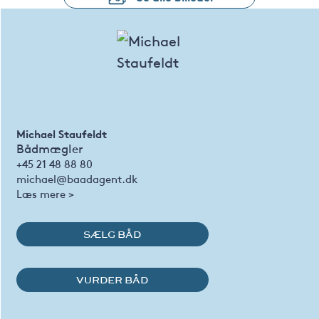
Michael Staufeldt
Bådmægler
+45 21 48 88 80
michael@baadagent.dk
Læs mere >
SÆLG BÅD
VURDER BÅD