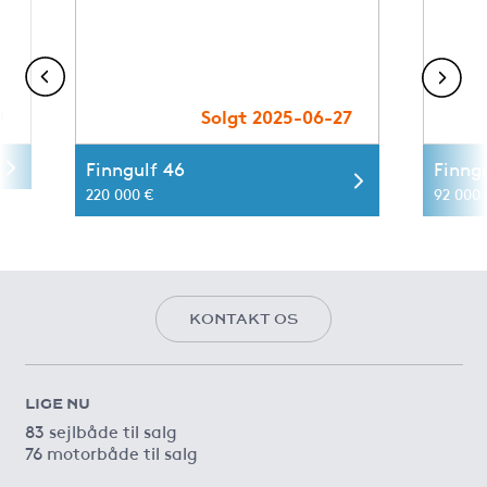
9
Solgt 2025-06-27
Finngulf 46
Finngu
220 000 €
92 000 
KONTAKT OS
LIGE NU
83 sejlbåde til salg
76 motorbåde til salg