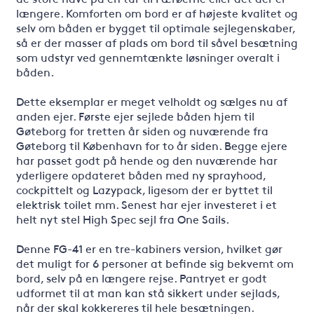
længere. Komforten om bord er af højeste kvalitet og
selv om båden er bygget til optimale sejlegenskaber,
så er der masser af plads om bord til såvel besætning
som udstyr ved gennemtænkte løsninger overalt i
båden.
Dette eksemplar er meget velholdt og sælges nu af
anden ejer. Første ejer sejlede båden hjem til
Gøteborg for tretten år siden og nuværende fra
Gøteborg til København for to år siden. Begge ejere
har passet godt på hende og den nuværende har
yderligere opdateret båden med ny sprayhood,
cockpittelt og Lazypack, ligesom der er byttet til
elektrisk toilet mm. Senest har ejer investeret i et
helt nyt stel High Spec sejl fra One Sails.
Denne FG-41 er en tre-kabiners version, hvilket gør
det muligt for 6 personer at befinde sig bekvemt om
bord, selv på en længere rejse. Pantryet er godt
udformet til at man kan stå sikkert under sejlads,
når der skal kokkereres til hele besætningen.