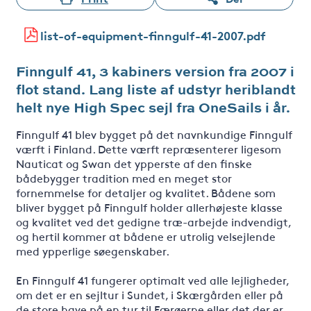
list-of-equipment-finngulf-41-2007.pdf
Finngulf 41, 3 kabiners version fra 2007 i
flot stand. Lang liste af udstyr heriblandt
helt nye High Spec sejl fra OneSails i år.
Finngulf 41 blev bygget på det navnkundige Finngulf
værft i Finland. Dette værft repræsenterer ligesom
Nauticat og Swan det ypperste af den finske
bådebygger tradition med en meget stor
fornemmelse for detaljer og kvalitet. Bådene som
bliver bygget på Finngulf holder allerhøjeste klasse
og kvalitet ved det gedigne træ-arbejde indvendigt,
og hertil kommer at bådene er utrolig velsejlende
med ypperlige søegenskaber.
En Finngulf 41 fungerer optimalt ved alle lejligheder,
om det er en sejltur i Sundet, i Skærgården eller på
de store have på en tur til Færøerne eller det der er