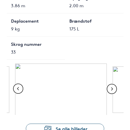
3.86 m
2.00 m
Deplacement
Brændstof
9 kg
175 L
Skrog nummer
33
Se alle billeder