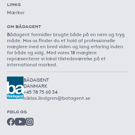
LINKS
Mærker
OM BÅDAGENT
Bådagent formidler brugte både på en nem og tryg
måde. Hos os finder du et hold af professionelle
mæglere med en bred viden og lang erfaring inden
for både og salg. Med vores 18 mæglere
repræsenterer vi lokal tilstedeværelse på et
international marked.
BÅDAGENT
DANMARK
+45 78 75 60 34
niklas.lindgren@batagent.se
FØLG OS